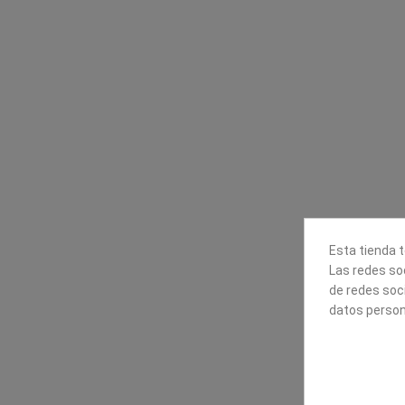
Contacta con nosotros
Información
Mapexbell S.L.
Profesionales
Preguntas frecuente
Calle Arrecife, 8
Tiendas
35010 Las Palmas de Gran
Envío
Canaria
Pago seguro
Polígono Industrial Las Torres
Contáctanos
928240540
Esta tienda t
Las redes soc
de redes soc
datos person