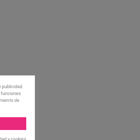
Síguenos
alores
Boletín
tros
Puede darse de baja en cualquier
momento. Para ello, vea nuestra
información de contacto en el aviso
legal.
 publicidad.
e funciones
amiento de
idad y cookies