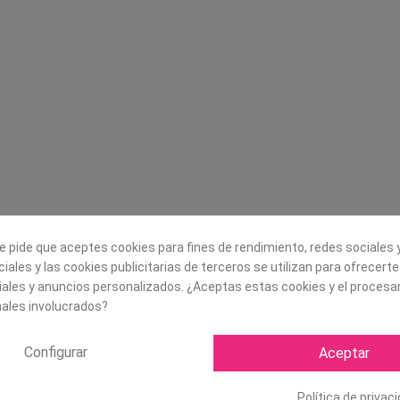
Legal
Sobre nosotros
Aviso legal
Historia
s
Condiciones generales de
Misión, visión y v
contratación
¿Quienes somos?
Envío
Trabaja con noso
Política de Cookies
Política de Privacidad
e pide que aceptes cookies para fines de rendimiento, redes sociales y
iales y las cookies publicitarias de terceros se utilizan para ofrecert
iales y anuncios personalizados. ¿Aceptas estas cookies y el proces
ales involucrados?
Configurar
Aceptar
Política de privac