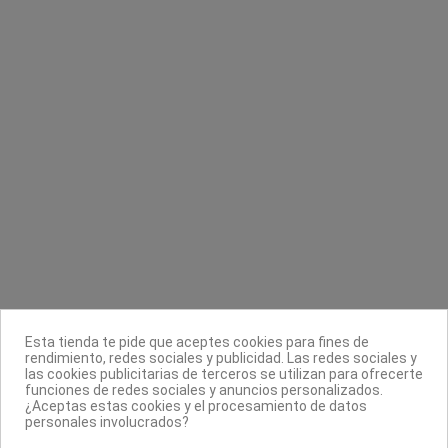
Top Coat UV No Wipe Shellac CND
Base Ajo y Limón
CND Creative Nail Design
Masglo
28,90 €
8,90 €
Contacta con nosotros
Información
Legal
Sobre nosotros
Esta tienda te pide que aceptes cookies para fines de
Síguenos
rendimiento, redes sociales y publicidad. Las redes sociales y
las cookies publicitarias de terceros se utilizan para ofrecerte
Boletín
funciones de redes sociales y anuncios personalizados.
¿Aceptas estas cookies y el procesamiento de datos
personales involucrados?