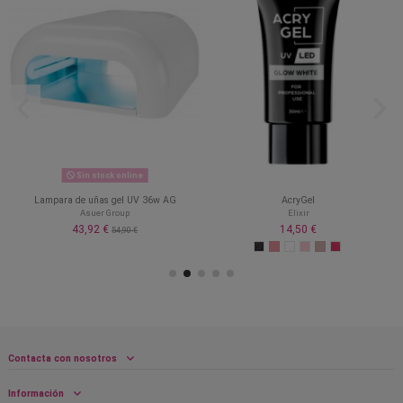
Sin stock online
Lampara de uñas gel UV 36w AG
AcryGel
Asuer Group
Elixir
43,92 €
14,50 €
54,90 €
Contacta con nosotros
Información