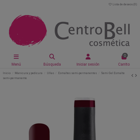
Lista de deseos (
0
)
0
Menú
Búsqueda
Iniciar sesión
Carrito
Inicio
Manicura y pedicura
Uñas
Esmaltes semi-permanentes
Semi Gel Esmalte
semi-permanente