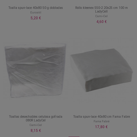
Toalla spun-lace 40x80 50 g dobladas
Rollo kleenex 550-2 20x25 cm 100 m
LadyCell
Eurostil
Cami-Cel
5,20 €
4,60 €
Toallas desechables celulosa gofrada
Toalla spun-lace 40x80 cm Fama Fabre
080R LadyCel
Fama Fabré
Cami-Cel
17,80 €
8,15 €