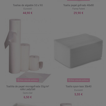
Toallas de algodón 50 x 90
Toalla papel gofrado 40x80
Eurostil
Fama Fabré
44,90 €
29,90 €
Sin stock online
Sin stock online
Toallita de papel microgofrada 55g/m²
Toalla spun-lace 30x40
rollo LadyCell
Eurostil
Cami-Cel
5,55 €
6,50 €