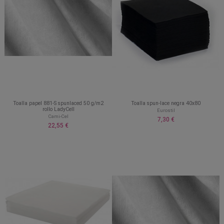
Toalla papel 881-S spunlaced 50 g/m2
Toalla spun-lace negra 40x80
rollo LadyCell
Eurostil
Cami-Cel
7,30 €
22,55 €