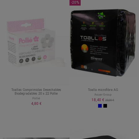
-20%
Toallas Comprimidas Desechables
Toalla microfibra AG
Biodegradables 20 x 22 Pollie
Asuer Group
Pollié
18,40 €
23,00 €
4,80 €