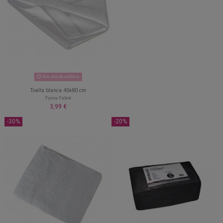
Sin stock online
Toalla blanca 40x80 cm
Fama Fabré
3,99 €
-30%
-20%