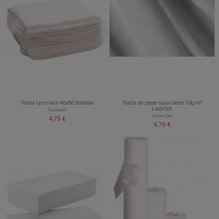
Toalla spun-lace 40x80 doblada
Toalla de papel spun-laced 50g/m²
LadyCell
Eurostil
Cami-Cel
4,75 €
6,70 €