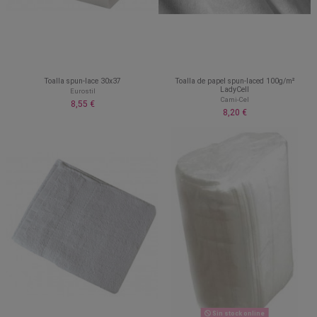
Toalla spun-lace 30x37
Toalla de papel spun-laced 100g/m²
LadyCell
Eurostil
Cami-Cel
8,55 €
8,20 €
Sin stock online