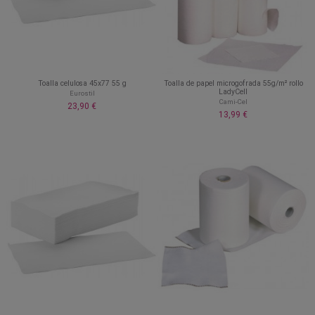
Toalla celulosa 45x77 55 g
Toalla de papel microgofrada 55g/m² rollo
LadyCell
Eurostil
Cami-Cel
23,90 €
13,99 €