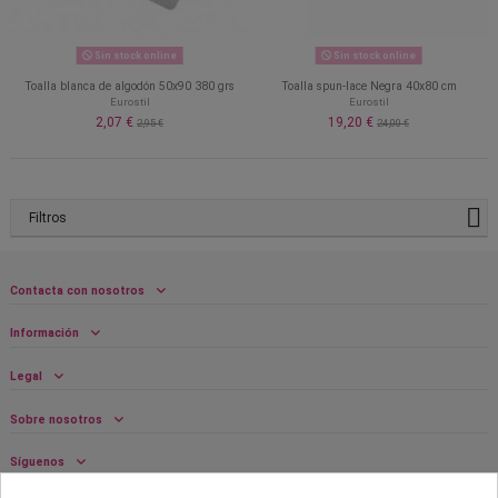
Sin stock online
Sin stock online
Toalla blanca de algodón 50x90 380 grs
Toalla spun-lace Negra 40x80 cm
Eurostil
Eurostil
2,07 €
19,20 €
2,95 €
24,00 €
Filtros
Contacta con nosotros
Información
Legal
Sobre nosotros
Síguenos