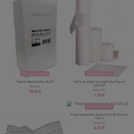
Sin stock online
Sin stock online
Toallas desechables 45x75
Toalla de papel microgofrada 55g/m²
LadyCell
Muster
Cami-Cel
15,60 €
1,75 €
Sin stock online
Papel secamanos bicapa 521-2S 20,5 cm
160 m
Cami-Cel
6,10 €