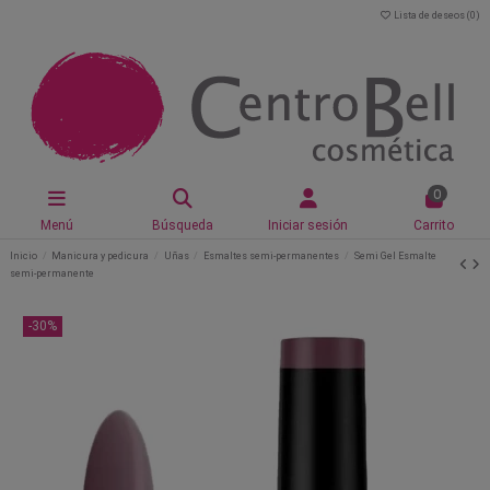
Lista de deseos (
0
)
0
Menú
Búsqueda
Iniciar sesión
Carrito
Inicio
Manicura y pedicura
Uñas
Esmaltes semi-permanentes
Semi Gel Esmalte
semi-permanente
-30%