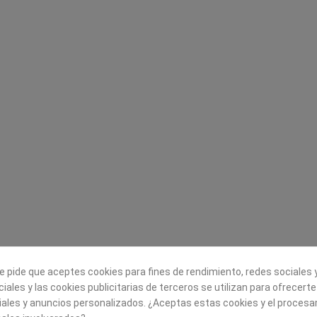
Legal
Sobre nosotros
Aviso legal
Historia
s
Condiciones generales de
Misión, visión y v
contratación
¿Quienes somos?
Envío
Trabaja con noso
Política de Cookies
Política de Privacidad
e pide que aceptes cookies para fines de rendimiento, redes sociales y
iales y las cookies publicitarias de terceros se utilizan para ofrecert
iales y anuncios personalizados. ¿Aceptas estas cookies y el proces