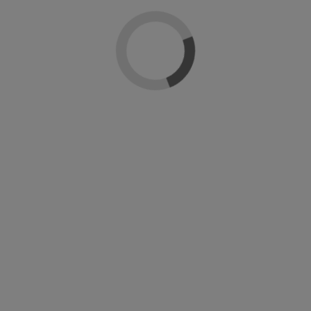
ira en la moda y las ciudades icónicas del mundo, como
París
,
Lond
desde el más clásico hasta el más atrevido.
s pinceles diseñados para una aplicación cómoda y precisa. Además