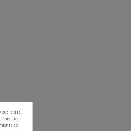
Síguenos
alores
Boletín
tros
Puede darse de baja en cualquier
momento. Para ello, vea nuestra
información de contacto en el aviso
legal.
 publicidad.
e funciones
amiento de