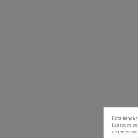
Contacta con nosotros
Información
Mapexbell S.L.
Profesionales
Preguntas frecuente
Calle Arrecife, 8
Tiendas
35010 Las Palmas de Gran
Envío
Canaria
Pago seguro
Polígono Industrial Las Torres
Contáctanos
928240540
Esta tienda t
Las redes soc
de redes soc