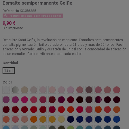
Esmalte semipermanente Gelfix
Referencia
KG456385
Producto disponible con otras opciones
9,90 €
Sin impuesto
Descubre Katai Gelfix, la revolución en manicura. Esmaltes semipermanentes
con alta pigmentación, brillo duradero hasta 21 días y más de 90 tonos. Fácil
aplicación y retirado. Brillo y duración de un gel con la comodidad de aplicación
de un esmalte. ¡Colores vibrantes para cada estilo!
Cantidad
12 ml
Color
Alaska
Carrara
Praga
Monaco
Paris
Budelli
Aruba
Bahamas
Tokio
Toulouse
Maui
Colorado
Marsal
Gandia
Jamaica
Hitachi
Algarve
Kotor
Barbados
Varsovia
Malaga
Ginebra
Bolonia
Agra
Borgoña
Jerte
Oslo
Copacabana
Osaka
Coachella
Tahiti
Onil
Carcassone
Marrakech
Malibu
Bali
Nepal
Salomon
Jaipur
Uluru
Malta
Barcelona
Phuket
Costa Rica
Cancun
Hawaii
Seul
Vancouver
Toscana
Skagen
Cuowomo
Azores
Mikonos
Madrid
Menorca
Tarifa
Samoa
Aspen
Amazonas
Lima
Marbella
Bora Bora
Ferrol
Palawan
Verzas