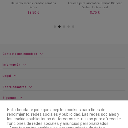
Bálsamo acondicionador Keratina
Acetona pura aromática Everlac DOrleac
Kativa
Dorleac Professional
13,50 €
8,75 €
Contacta con nosotros
Información
Legal
Sobre nosotros
Síguenos
Boletín
Esta tienda te pide que aceptes cookies para fines de
rendimiento, redes sociales y publicidad. Las redes sociales y
las cookies publicitarias de terceros se utilizan para ofrecerte
funciones de redes sociales y anuncios personalizados.