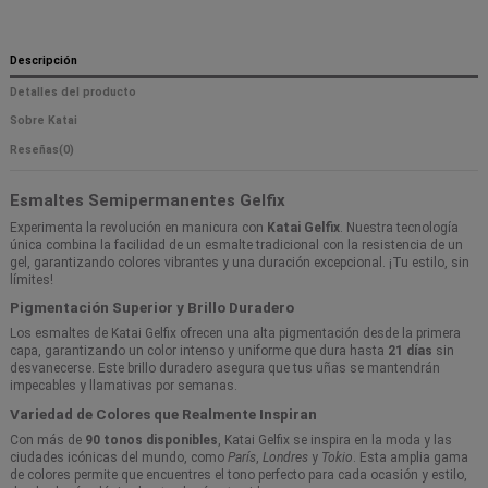
Descripción
Detalles del producto
Sobre Katai
Reseñas
(0)
Esmaltes Semipermanentes Gelfix
Experimenta la revolución en manicura con
Katai Gelfix
. Nuestra tecnología
única combina la facilidad de un esmalte tradicional con la resistencia de un
gel, garantizando colores vibrantes y una duración excepcional. ¡Tu estilo, sin
límites!
Pigmentación Superior y Brillo Duradero
Los esmaltes de Katai Gelfix ofrecen una alta pigmentación desde la primera
capa, garantizando un color intenso y uniforme que dura hasta
21 días
sin
desvanecerse. Este brillo duradero asegura que tus uñas se mantendrán
impecables y llamativas por semanas.
Variedad de Colores que Realmente Inspiran
Con más de
90 tonos disponibles
, Katai Gelfix se inspira en la moda y las
ciudades icónicas del mundo, como
París
,
Londres
y
Tokio
. Esta amplia gama
de colores permite que encuentres el tono perfecto para cada ocasión y estilo,