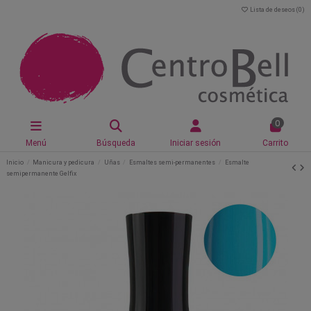
Lista de deseos (
0
)
0
Menú
Búsqueda
Iniciar sesión
Carrito
Inicio
Manicura y pedicura
Uñas
Esmaltes semi-permanentes
Esmalte
semipermanente Gelfix