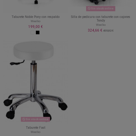
Sin stock online
Taburete Noble Pony con respaldo
Silla de pedicura con taburete con cajones
Tendy
Weelko
Weelko
199,00 €
324,66 €
405,82 €
Sin stock online
Taburete Fast
Weelko