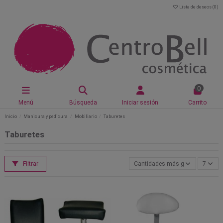
Lista de deseos (
0
)
0
Menú
Búsqueda
Iniciar sesión
Carrito
Inicio
Manicura y pedicura
Mobiliario
Taburetes
Taburetes
Filtrar
Cantidades más grandes primer
7