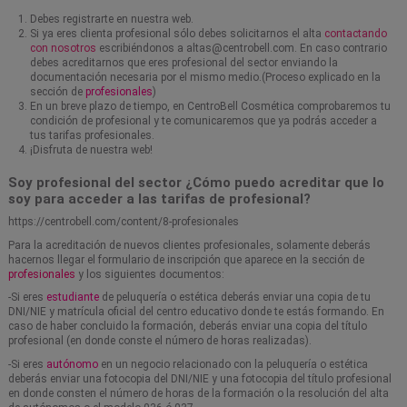
Debes registrarte en nuestra web.
Si ya eres clienta profesional sólo debes solicitarnos el alta
contactando
con nosotros
escribiéndonos a altas@centrobell.com. En caso contrario
debes acreditarnos que eres profesional del sector enviando la
documentación necesaria por el mismo medio.(Proceso explicado en la
sección de
profesionales
)
En un breve plazo de tiempo, en CentroBell Cosmética comprobaremos tu
condición de profesional y te comunicaremos que ya podrás acceder a
tus tarifas profesionales.
¡Disfruta de nuestra web!
Soy profesional del sector ¿Cómo puedo acreditar que lo
soy para acceder a las tarifas de profesional?
https://centrobell.com/content/8-profesionales
Para la acreditación de nuevos clientes profesionales, solamente deberás
hacernos llegar el formulario de inscripción que aparece en la sección de
profesionales
y los siguientes documentos:
-Si eres
estudiante
de peluquería o estética deberás enviar una copia de tu
DNI/NIE y matrícula oficial del centro educativo donde te estás formando. En
caso de haber concluido la formación, deberás enviar una copia del título
profesional (en donde conste el número de horas realizadas).
-Si eres
autónomo
en un negocio relacionado con la peluquería o estética
deberás enviar una fotocopia del DNI/NIE y una fotocopia del título profesional
en donde consten el número de horas de la formación o la resolución del alta