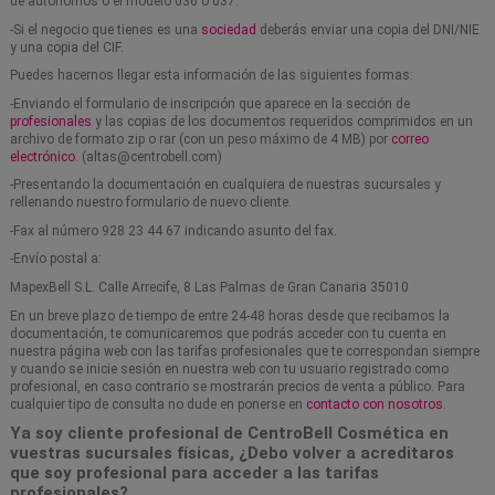
de autónomos o el modelo 036 ó 037.
-Si el negocio que tienes es una
sociedad
deberás enviar una copia del DNI/NIE
y una copia del CIF.
Puedes hacernos llegar esta información de las siguientes formas:
-Enviando el formulario de inscripción que aparece en la sección de
profesionales
y las copias de los documentos requeridos comprimidos en un
archivo de formato zip o rar (con un peso máximo de 4 MB) por
correo
electrónico
. (altas@centrobell.com)
-Presentando la documentación en cualquiera de nuestras sucursales y
rellenando nuestro formulario de nuevo cliente.
-Fax al número 928 23 44 67 indicando asunto del fax.
-Envío postal a:
MapexBell S.L. Calle Arrecife, 8 Las Palmas de Gran Canaria 35010
En un breve plazo de tiempo de entre 24-48 horas desde que recibamos la
documentación, te comunicaremos que podrás acceder con tu cuenta en
nuestra página web con las tarifas profesionales que te correspondan siempre
y cuando se inicie sesión en nuestra web con tu usuario registrado como
profesional, en caso contrario se mostrarán precios de venta a público. Para
cualquier tipo de consulta no dude en ponerse en
contacto con nosotros
.
Ya soy cliente profesional de CentroBell Cosmética en
vuestras sucursales físicas, ¿Debo volver a acreditaros
que soy profesional para acceder a las tarifas
profesionales?