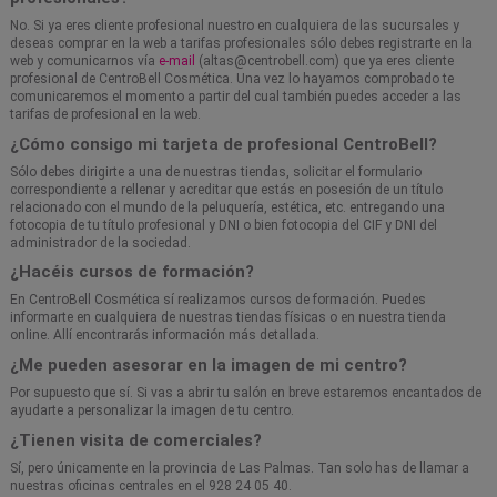
No. Si ya eres cliente profesional nuestro en cualquiera de las sucursales y
deseas comprar en la web a tarifas profesionales sólo debes registrarte en la
web y comunicarnos vía
e-mail
(altas@centrobell.com) que ya eres cliente
profesional de CentroBell Cosmética. Una vez lo hayamos comprobado te
comunicaremos el momento a partir del cual también puedes acceder a las
tarifas de profesional en la web.
¿Cómo consigo mi tarjeta de profesional CentroBell?
Sólo debes dirigirte a una de nuestras tiendas, solicitar el formulario
correspondiente a rellenar y acreditar que estás en posesión de un título
relacionado con el mundo de la peluquería, estética, etc. entregando una
fotocopia de tu título profesional y DNI o bien fotocopia del CIF y DNI del
administrador de la sociedad.
¿Hacéis cursos de formación?
En CentroBell Cosmética sí realizamos cursos de formación. Puedes
informarte en cualquiera de nuestras tiendas físicas o en nuestra tienda
online. Allí encontrarás información más detallada.
¿Me pueden asesorar en la imagen de mi centro?
Por supuesto que sí. Si vas a abrir tu salón en breve estaremos encantados de
ayudarte a personalizar la imagen de tu centro.
¿Tienen visita de comerciales?
Sí, pero únicamente en la provincia de Las Palmas. Tan solo has de llamar a
nuestras oficinas centrales en el 928 24 05 40.