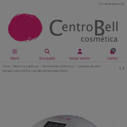
Lista de deseos (
0
)
0
Menú
Búsqueda
Iniciar sesión
Carrito
Inicio
Manicura y pedicura
Herramientas y eléctricos
Lamparas de uñas
Lámpara uñas LED Sun Light 48w temporizador Pollie