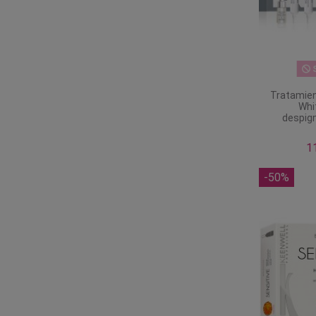
S
Tratamien
Whi
despig
1
-50%