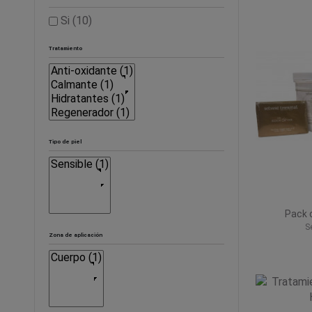
Si
(10)
Tratamiento
Tipo de piel
Pack c
S
Zona de aplicación