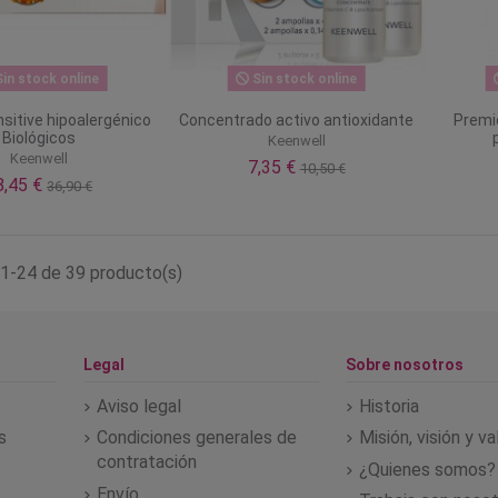
in stock online
Sin stock online
sitive hipoalergénico
Concentrado activo antioxidante
Premie
Biológicos
Keenwell
Keenwell
7,35 €
10,50 €
8,45 €
36,90 €
1-24 de 39 producto(s)
Legal
Sobre nosotros
Aviso legal
Historia
s
Condiciones generales de
Misión, visión y v
contratación
¿Quienes somos?
Envío