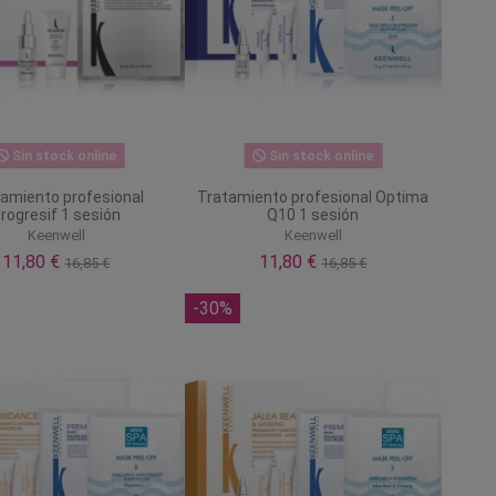
Sin stock online
Sin stock online
amiento profesional
Tratamiento profesional Optima
rogresif 1 sesión
Q10 1 sesión
Keenwell
Keenwell
11,80 €
11,80 €
16,85 €
16,85 €
-30%