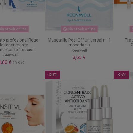
in stock online
Sin stock online
to profesional Rege-
Mascarilla Peel Off universal nº 1
Trat
te regenerante
monodosis
O
mentante 1 sesión
Keenwell
Keenwell
3,65 €
1,80 €
16,85 €
-30%
-35%