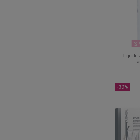
S
Líquido 
Ta
-30%