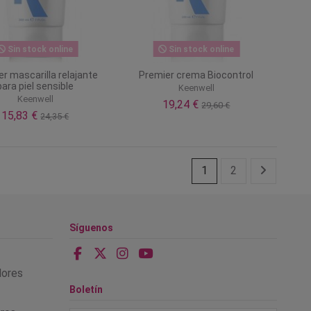
Sin stock online
Sin stock online
r mascarilla relajante
Premier crema Biocontrol
para piel sensible
Keenwell
Keenwell
19,24 €
29,60 €
15,83 €
24,35 €
1
2
Síguenos
alores
Boletín