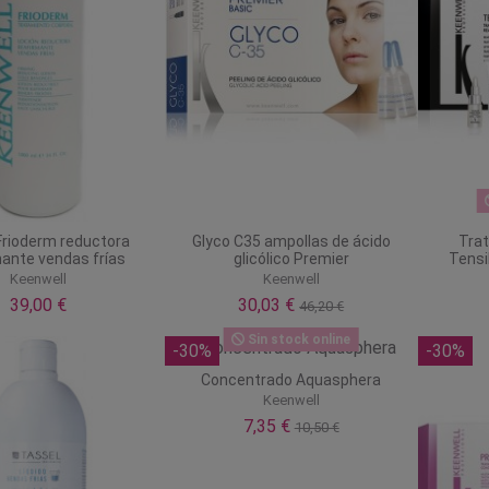
Frioderm reductora
Glyco C35 ampollas de ácido
Trat
mante vendas frías
glicólico Premier
Tensi
Keenwell
Keenwell
39,00 €
30,03 €
46,20 €
Sin stock online
-30%
-30%
Concentrado Aquasphera
Keenwell
7,35 €
10,50 €