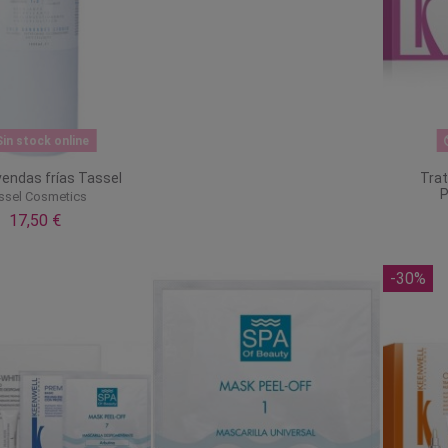
in stock online
vendas frías Tassel
Trat
P
ssel Cosmetics
17,50 €
-30%