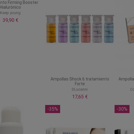
nto Firming Booster
Hialurónico
Keep young
39,90 €
Ampollas Shock 6 tratamiento
Ampolla
Forte
DLucanni
C
17,65 €
-35%
-30%