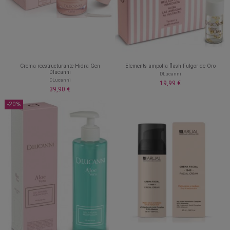
Crema reestructurante Hidra Gen
Elements ampolla flash Fulgor de Oro
Dlucanni
DLucanni
DLucanni
19,99 €
39,90 €
-20%