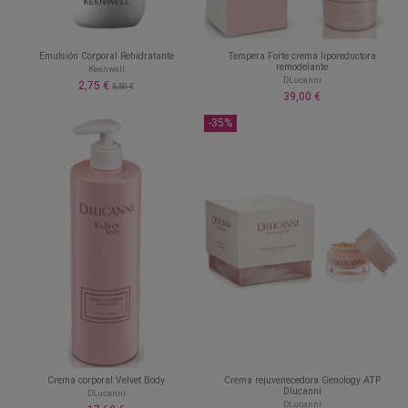
Emulsión Corporal Rehidratante
Tempera Forte crema liporeductora
remodelante
Keenwell
DLucanni
2,75 €
5,50 €
39,00 €
-35%
Crema corporal Velvet Body
Crema rejuvenecedora Genology ATP
Dlucanni
DLucanni
DLucanni