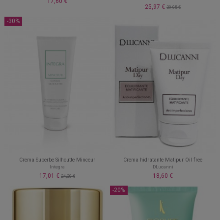
17,60 €
25,97 €
39,95 €
-30%
Crema Suberbe Silhoutte Minceur
Crema hidratante Matipur Oil free
Integra
DLucanni
17,01 €
18,60 €
24,30 €
-20%