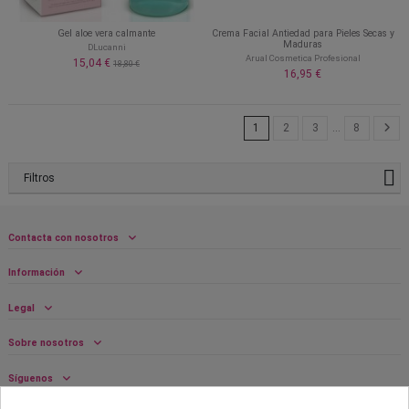
Gel aloe vera calmante
Crema Facial Antiedad para Pieles Secas y
Maduras
DLucanni
Arual Cosmetica Profesional
15,04 €
18,80 €
16,95 €
1
2
3
…
8
Filtros
Contacta con nosotros
Información
Legal
Sobre nosotros
Síguenos