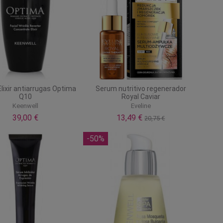
lixir antiarrugas Optima
Serum nutritivo regenerador
Q10
Royal Caviar
Keenwell
Eveline
39,00 €
13,49 €
20,75 €
-50%