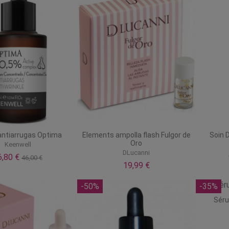
ntiarrugas Optima
Elements ampolla flash Fulgor de
Soin 
Oro
Keenwell
DLucanni
6,80 €
46,00 €
19,99 €
-50%
-35%
Séru