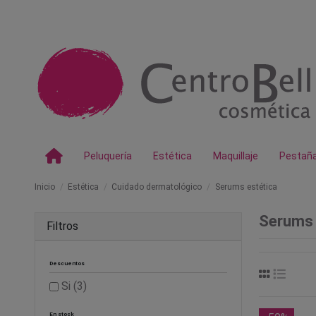
Peluquería
Estética
Maquillaje
Pestañ
Inicio
Estética
Cuidado dermatológico
Serums estética
Serums 
Filtros
Descuentos
Si
(3)
En stock