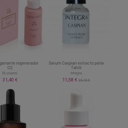
genante regenerador
Serum Caspian extracto perla
O2
Tahití
DLucanni
Integra
31,40 €
11,58 €
23,15 €