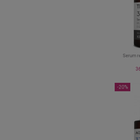
Serum re
3
-20%