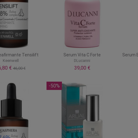
afirmante Tensilift
Serum Vita C Forte
Serum E
Keenwell
DLucanni
6,80 €
39,00 €
46,00 €
-50%