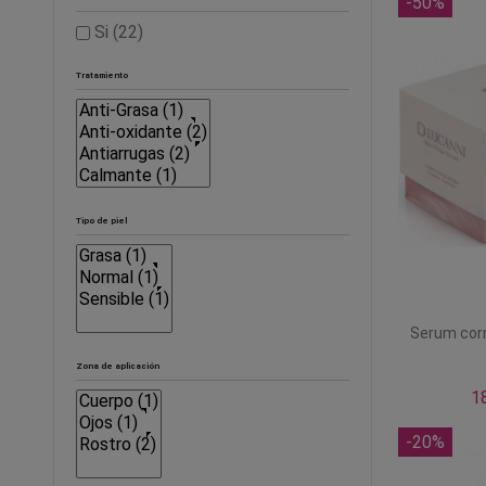
-50%
Si
(22)
Tratamiento
Tipo de piel
Serum corr
Zona de aplicación
1
-20%