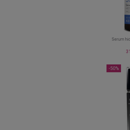
Serum hi
3
-50%