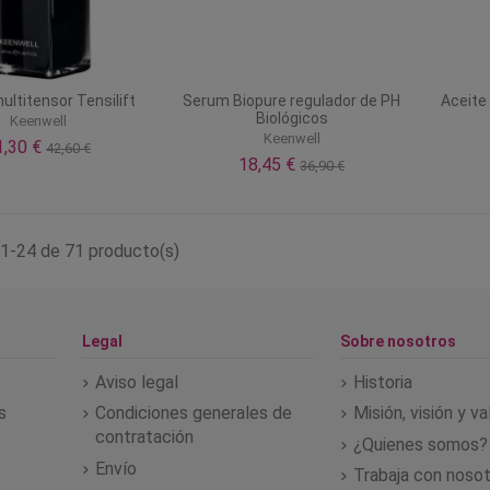
ltitensor Tensilift
Serum Biopure regulador de PH
Aceite
Biológicos
Keenwell
Keenwell
1,30 €
42,60 €
18,45 €
36,90 €
1-24 de 71 producto(s)
Legal
Sobre nosotros
Aviso legal
Historia
s
Condiciones generales de
Misión, visión y v
contratación
¿Quienes somos?
Envío
Trabaja con noso