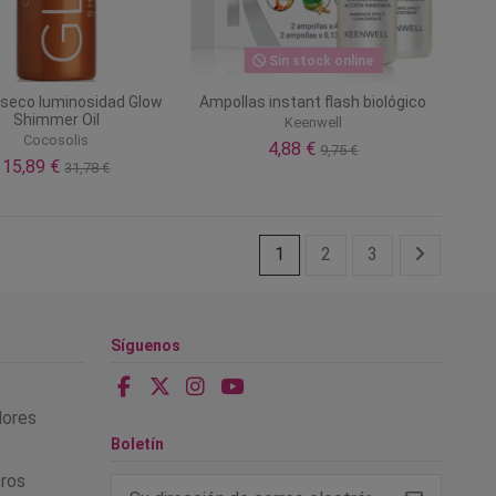
Sin stock online
 seco luminosidad Glow
Ampollas instant flash biológico
Shimmer Oil
Keenwell
Cocosolis
4,88 €
9,75 €
15,89 €
31,78 €
1
2
3
Síguenos
alores
Boletín
tros