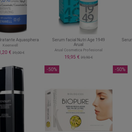
dratante Aquasphera
Serum facial Nutri Age 1949
Serum
Arual
Keenwell
Arual Cosmetica Profesional
1,20 €
39,00 €
19,95 €
39,90 €
-50%
-50%