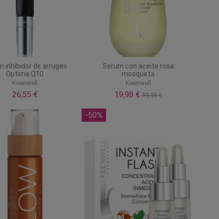
 inhibidor de arrugas
Serum con aceite rosa
Optima Q10
mosqueta
Keenwell
Keenwell
26,55 €
19,98 €
39,95 €
-50%