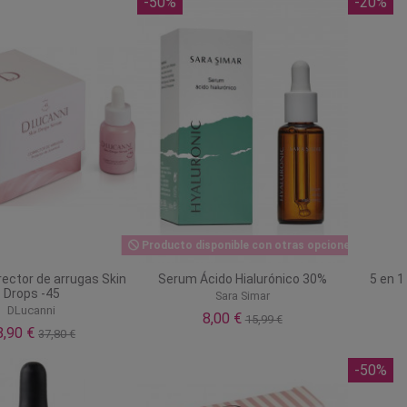
-50%
-20%
Producto disponible con otras opciones
ector de arrugas Skin
Serum Ácido Hialurónico 30%
5 en 1
Drops -45
Sara Simar
DLucanni
8,00 €
15,99 €
8,90 €
37,80 €
-50%