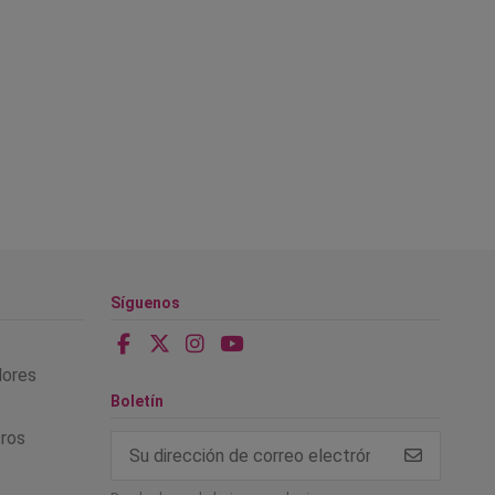
Síguenos
alores
Boletín
tros