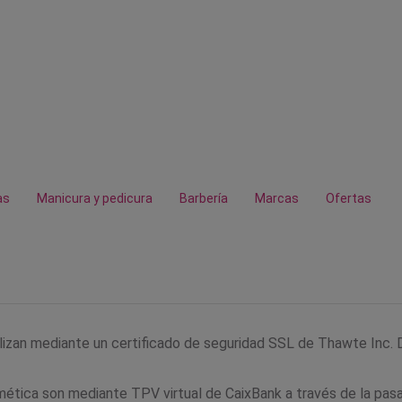
as
Manicura y pedicura
Barbería
Marcas
Ofertas
lizan mediante un certificado de seguridad SSL de
Thawte Inc
.
ética son mediante TPV virtual de
CaixBank
a través de la pas