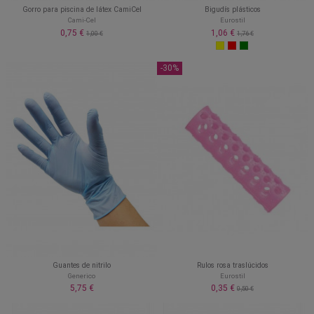
Gorro para piscina de látex CamiCel
Bigudís plásticos
Cami-Cel
Eurostil
0,75 €
1,06 €
1,00 €
1,76 €
-30%
Guantes de nitrilo
Rulos rosa traslúcidos
Generico
Eurostil
5,75 €
0,35 €
0,50 €