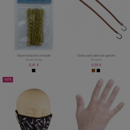
Susan horquilla invisible
Goma para pelo con gancho
Asuer Group
Eurostil
0,41 €
6,50 €
-60%