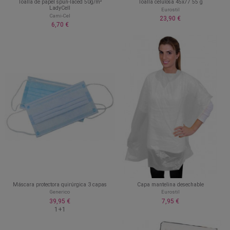
Toalla de papel spun-laced 50g/m²
Toalla celulosa 45x77 55 g
LadyCell
Eurostil
Cami-Cel
23,90 €
6,70 €
Máscara protectora quirúrgica 3 capas
Capa mantelina desechable
Generico
Eurostil
39,95 €
7,95 €
1+1