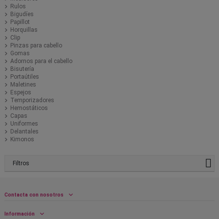
Rulos
Bigudíes
Papillot
Horquillas
Clip
Pinzas para cabello
Gomas
Adornos para el cabello
Bisutería
Portaútiles
Maletines
Espejos
Temporizadores
Hemostáticos
Capas
Uniformes
Delantales
Kimonos
Filtros
Contacta con nosotros
Información