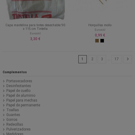
Capa mantelina para tintes desechable 90
Horquillas moño
x 115 cm Tintella
Eurostil
Eurostil
0,99 €
3,30 €
1
2
3
…
17
Complementos
Portasecadores
Desinfectantes
Papel de cuello
Papel de aluminio
Papel para mechas
Papel de permanente
Toallas
Guantes
Gorros
Redecillas
Pulverizadores
Medidores