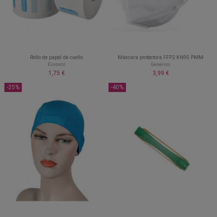
Rollo de papel de cuello
Máscara protectora FFP2 KN95 PMM
Eurostil
Generico
1,75 €
3,99 €
-25%
-40%