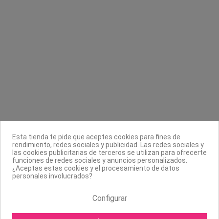
 uñas
Loción tónico azuleno Sensitive
Pinza dragón grande 11
Integra
Eurostil
11,82 €
3,90 €
23,63 €
Contacta con nosotros
Información
Legal
Esta tienda te pide que aceptes cookies para fines de
rendimiento, redes sociales y publicidad. Las redes sociales y
Sobre nosotros
las cookies publicitarias de terceros se utilizan para ofrecerte
funciones de redes sociales y anuncios personalizados.
Síguenos
¿Aceptas estas cookies y el procesamiento de datos
personales involucrados?
Boletín
Configurar