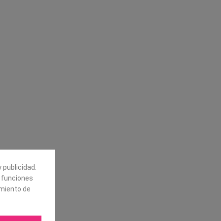
Síguenos
alores
Boletín
tros
Puede darse de baja en cualquier
momento. Para ello, vea nuestra
 publicidad.
información de contacto en el aviso
legal.
e funciones
amiento de