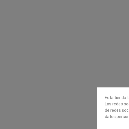
Contacta con nosotros
Información
Mapexbell S.L.
Profesionales
Preguntas frecuente
Calle Arrecife, 8
Tiendas
35010 Las Palmas de Gran
Envío
Canaria
Pago seguro
Polígono Industrial Las Torres
Contáctanos
928240540
Esta tienda t
Las redes soc
de redes soc
datos person