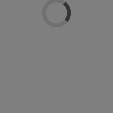
ira en la moda y las ciudades icónicas del mundo, como
París
,
Lond
desde el más clásico hasta el más atrevido.
s pinceles diseñados para una aplicación cómoda y precisa. Además