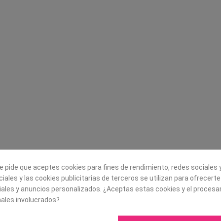
Legal
Sobre nosotros
Aviso legal
Historia
s
Condiciones generales de
Misión, visión y v
contratación
¿Quienes somos?
Envío
Trabaja con noso
Política de Cookies
Política de Privacidad
e pide que aceptes cookies para fines de rendimiento, redes sociales y
iales y las cookies publicitarias de terceros se utilizan para ofrecert
iales y anuncios personalizados. ¿Aceptas estas cookies y el proces
ales involucrados?