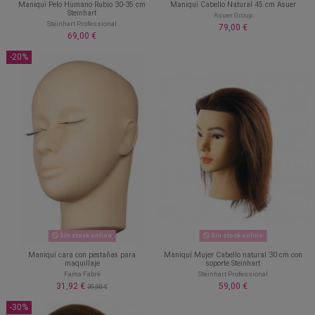
Maniquí Pelo Humano Rubio 30-35 cm
Maniquí Cabello Natural 45 cm Asuer
Steinhart
Asuer Group
Steinhart Professional
79,00 €
69,00 €
-20%
Sin stock online
Sin stock online
Maniquí cara con pestañas para
Maniquí Mujer Cabello natural 30 cm con
maquillaje
soporte Steinhart
Fama Fabré
Steinhart Professional
31,92 €
59,00 €
39,90 €
-30%