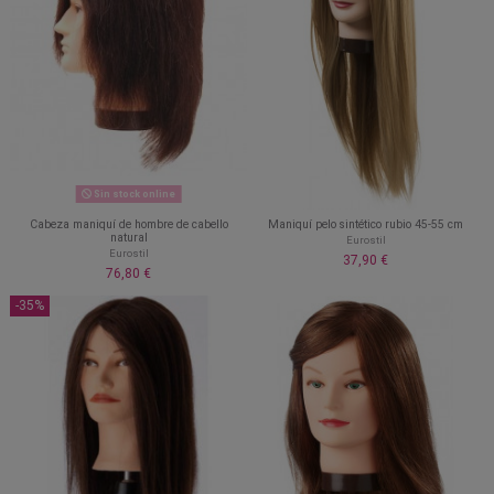
Sin stock online
Cabeza maniquí de hombre de cabello
Maniquí pelo sintético rubio 45-55 cm
natural
Eurostil
Eurostil
37,90 €
76,80 €
-35%