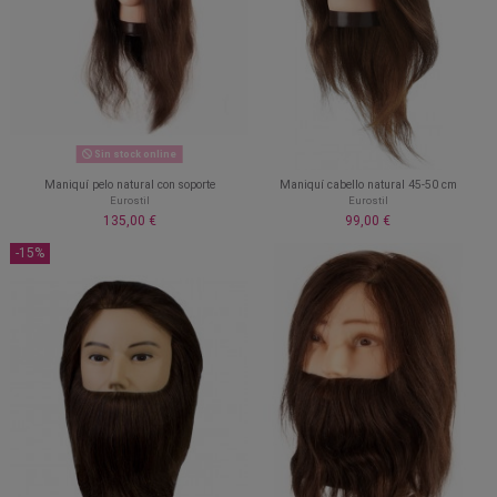
Sin stock online
Maniquí pelo natural con soporte
Maniquí cabello natural 45-50 cm
Eurostil
Eurostil
135,00 €
99,00 €
-15%