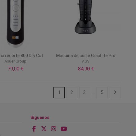
a recorte 800 Dry Cut
Máquina de corte Graphite Pro
Asuer Group
AGV
79,00 €
84,90 €
1
2
3
…
5
Síguenos