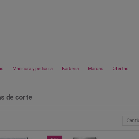
as
Manicura y pedicura
Barbería
Marcas
Ofertas
s de corte
Canti