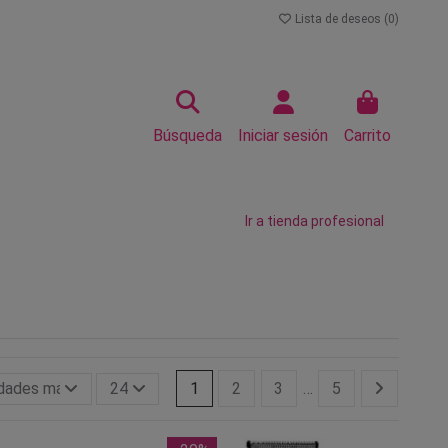
Lista de deseos (
0
)
Búsqueda
Iniciar sesión
Carrito
Ir a tienda profesional
dades más grandes primero
24
1
2
3
…
5