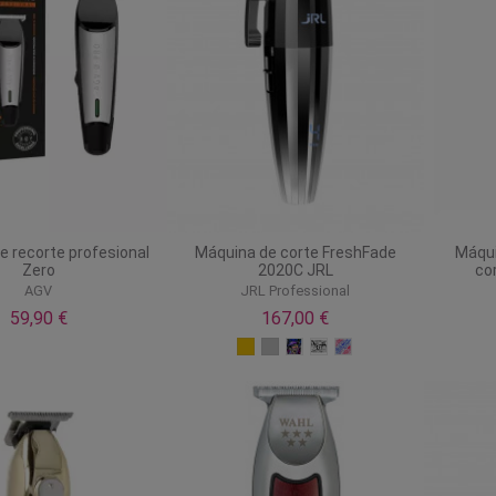
e recorte profesional
Máquina de corte FreshFade
Máqui
Zero
2020C JRL
co
AGV
JRL Professional
59,90 €
167,00 €