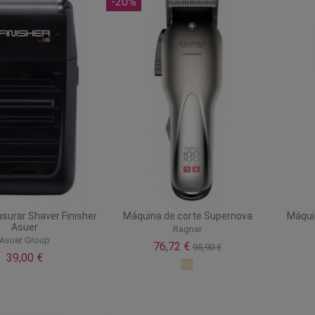
-20%
surar Shaver Finisher
Máquina de corte Supernova
Máqui
Asuer
Ragnar
Asuer Group
76,72 €
95,90 €
39,00 €