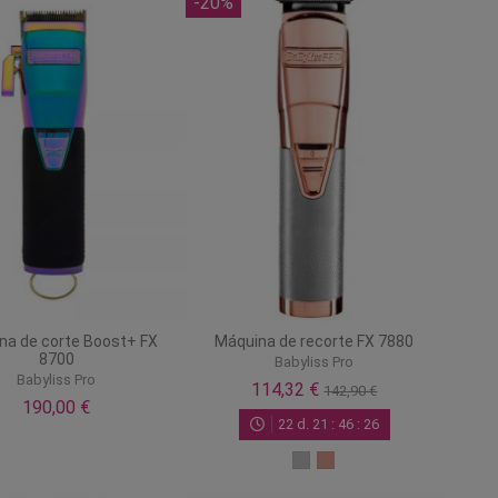
-20%
na de corte Boost+ FX
Máquina de recorte FX 7880
8700
Babyliss Pro
Babyliss Pro
114,32 €
142,90 €
190,00 €
22
d.
21
:
46
:
25