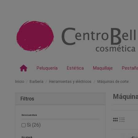
Peluquería
Estética
Maquillaje
Pestañ
Inicio
Barbería
Herramientas y eléctricos
Máquinas de corte
Máquina
Filtros
Descuentos
Si
(26)
En stock