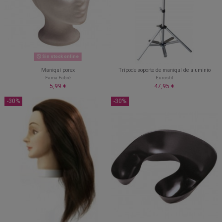
Sin stock online
Maniquí porex
Trípode soporte de maniquí de aluminio
Fama Fabré
Eurostil
5,99 €
47,95 €
-30%
-30%