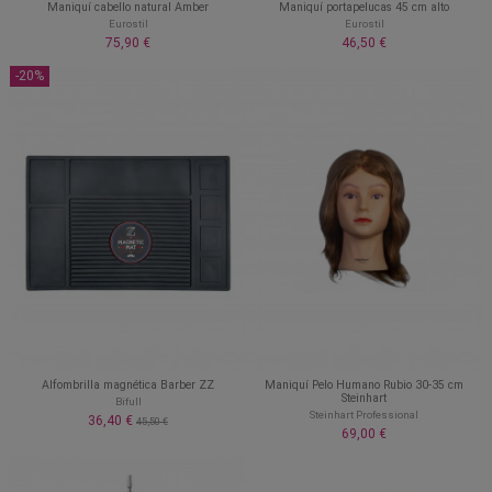
Maniquí cabello natural Amber
Maniquí portapelucas 45 cm alto
Eurostil
Eurostil
75,90 €
46,50 €
-20%
Alfombrilla magnética Barber ZZ
Maniquí Pelo Humano Rubio 30-35 cm
Steinhart
Bifull
Steinhart Professional
36,40 €
45,50 €
69,00 €