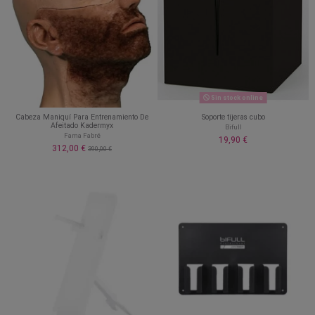
Sin stock online
Cabeza Maniquí Para Entrenamiento De
Soporte tijeras cubo
Afeitado Kadermyx
Bifull
Fama Fabré
19,90 €
312,00 €
390,00 €