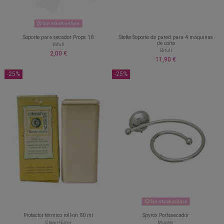
Sin stock online
Soporte para secador Props 18
Stotte Soporte de pared para 4 máquinas
de corte
Bifull
Bifull
2,00 €
11,90 €
-25%
-25%
Sin stock online
Protector térmico roll-on 80 ml
Spyrox Portasecador
Clean+Easy
Muster