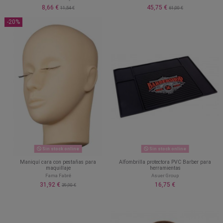
8,66 €
45,75 €
11,54 €
61,00 €
-20%
Sin stock online
Sin stock online
Maniquí cara con pestañas para
Alfombrilla protectora PVC Barber para
maquillaje
herramientas
Fama Fabré
Asuer Group
31,92 €
16,75 €
39,90 €