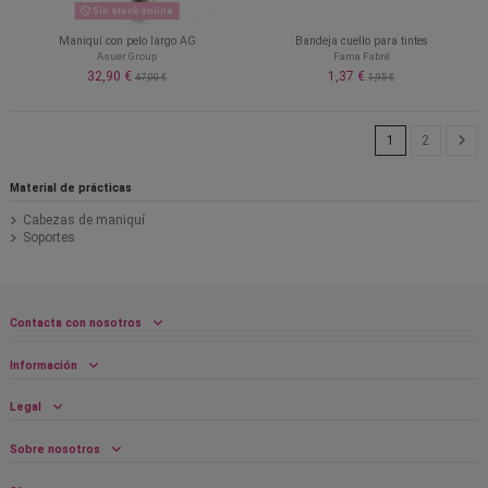
Sin stock online
Maniquí con pelo largo AG
Bandeja cuello para tintes
Asuer Group
Fama Fabré
32,90 €
1,37 €
47,00 €
1,95 €
1
2
Material de prácticas
Cabezas de maniquí
Soportes
Contacta con nosotros
Información
Legal
Sobre nosotros