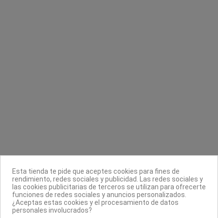
Top Coat UV No Wipe Shellac CND
Kerantea Oxithin plus oxidante 30
volúmenes
CND Creative Nail Design
Kerantea Profesional
28,90 €
1,20 €
Contacta con nosotros
Información
Legal
Sobre nosotros
Esta tienda te pide que aceptes cookies para fines de
Síguenos
rendimiento, redes sociales y publicidad. Las redes sociales y
las cookies publicitarias de terceros se utilizan para ofrecerte
Boletín
funciones de redes sociales y anuncios personalizados.
¿Aceptas estas cookies y el procesamiento de datos
personales involucrados?