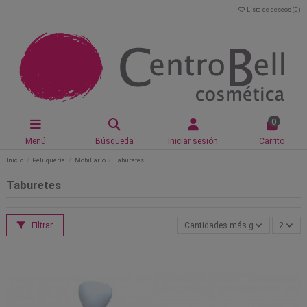
Lista de deseos (
0
)
0
Menú
Búsqueda
Iniciar sesión
Carrito
Inicio
Peluquería
Mobiliario
Taburetes
Taburetes
Filtrar
Cantidades más grandes primer
2