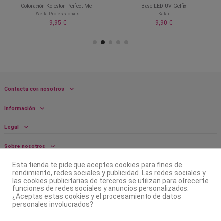
rfect Me+
Base LED UV Gelfix
Tips AG V&C
als
Katai
Asuer Group
9,90 €
9,90 €
Contacta con nosotros
Información
Legal
Sobre nosotros
Esta tienda te pide que aceptes cookies para fines de
Síguenos
rendimiento, redes sociales y publicidad. Las redes sociales y
las cookies publicitarias de terceros se utilizan para ofrecerte
Boletín
funciones de redes sociales y anuncios personalizados.
¿Aceptas estas cookies y el procesamiento de datos
personales involucrados?