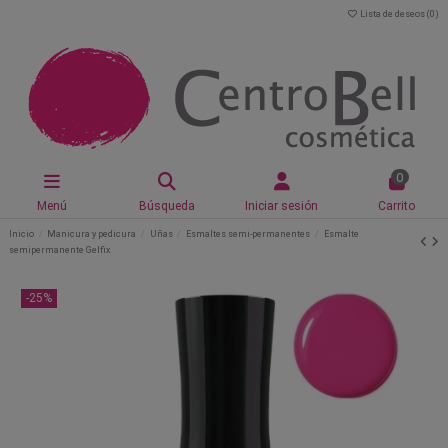
Lista de deseos (
0
)
0
Menú
Búsqueda
Iniciar sesión
Carrito
Inicio
Manicura y pedicura
Uñas
Esmaltes semi-permanentes
Esmalte
semipermanente Gelfix
-25%