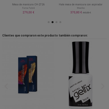
Hale mesa de manicura con aspirador
Lámpara uñas LED Energy Light 48w
temporizador Pollie
Weelko
Pollié
370,80 €
463,50 €
46,20 €
66,00 €
Clientes que compraron este producto también compraron: