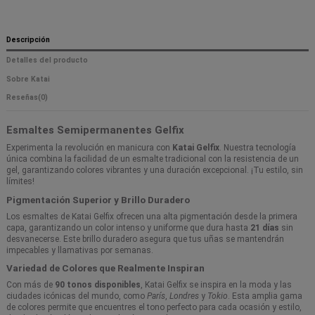
Descripción
Detalles del producto
Sobre Katai
Reseñas
(0)
Esmaltes Semipermanentes Gelfix
Experimenta la revolución en manicura con
Katai Gelfix
. Nuestra tecnología
única combina la facilidad de un esmalte tradicional con la resistencia de un
gel, garantizando colores vibrantes y una duración excepcional. ¡Tu estilo, sin
límites!
Pigmentación Superior y Brillo Duradero
Los esmaltes de Katai Gelfix ofrecen una alta pigmentación desde la primera
capa, garantizando un color intenso y uniforme que dura hasta
21 días
sin
desvanecerse. Este brillo duradero asegura que tus uñas se mantendrán
impecables y llamativas por semanas.
Variedad de Colores que Realmente Inspiran
Con más de
90 tonos disponibles
, Katai Gelfix se inspira en la moda y las
ciudades icónicas del mundo, como
París
,
Londres
y
Tokio
. Esta amplia gama
de colores permite que encuentres el tono perfecto para cada ocasión y estilo,