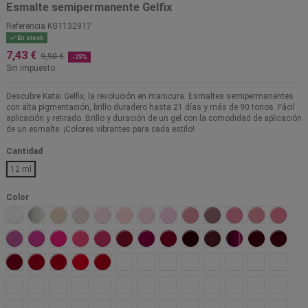
Esmalte semipermanente Gelfix
Referencia
KG1132917
En stock
7,43 €
9,90 €
-25%
Sin impuesto
Descubre Katai Gelfix, la revolución en manicura. Esmaltes semipermanentes
con alta pigmentación, brillo duradero hasta 21 días y más de 90 tonos. Fácil
aplicación y retirado. Brillo y duración de un gel con la comodidad de aplicación
de un esmalte. ¡Colores vibrantes para cada estilo!
Cantidad
12 ml
Color
Alaska
Carrara
Praga
Monaco
Paris
Budelli
Aruba
Bahamas
Tokio
Toulouse
Maui
Colorado
Marsal
Gandia
Jamaica
Hitachi
Algarve
Kotor
Barbados
Varsovia
Malaga
Ginebra
Bolonia
Agra
Borgoña
Jerte
Oslo
Copacabana
Osaka
Coachella
Tahiti
Onil
Carcassone
Marrakech
Malibu
Bali
Nepal
Salomon
Jaipur
Uluru
Malta
Barcelona
Phuket
Costa Rica
Cancun
Hawaii
Seul
Vancouver
Toscana
Skagen
Cuowomo
Azores