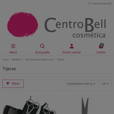
Lista de deseos (
0
)
0
Menú
Búsqueda
Iniciar sesión
Carrito
Inicio
Barbería
Herramientas y eléctricos
Tijeras
Tijeras
Filtrar
Cantidades más grandes primero
24