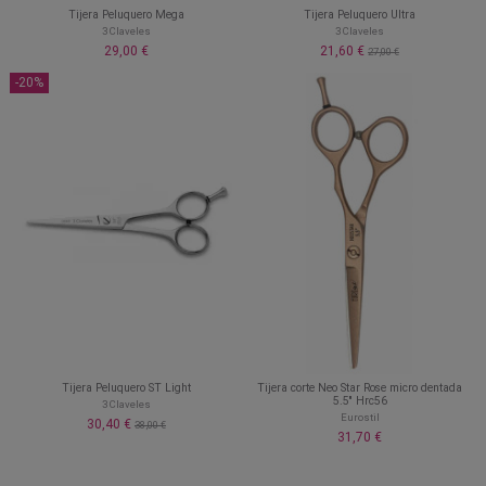
Tijera Peluquero Mega
Tijera Peluquero Ultra
3 Claveles
3 Claveles
29,00 €
21,60 €
27,00 €
-20%
Tijera Peluquero ST Light
Tijera corte Neo Star Rose micro dentada
5.5'' Hrc56
3 Claveles
Eurostil
30,40 €
38,00 €
31,70 €