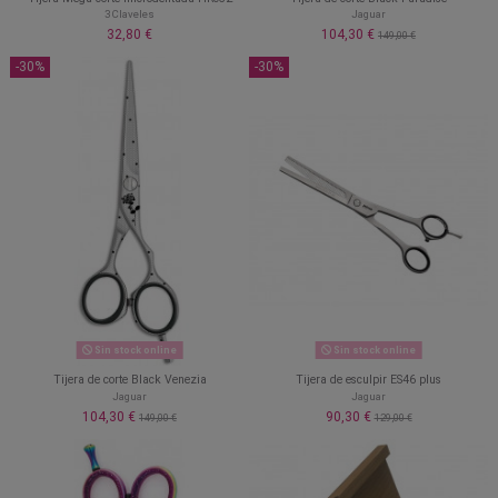
3 Claveles
Jaguar
32,80 €
104,30 €
149,00 €
-30%
-30%
Sin stock online
Sin stock online
Tijera de corte Black Venezia
Tijera de esculpir ES46 plus
Jaguar
Jaguar
104,30 €
90,30 €
149,00 €
129,00 €