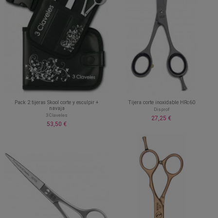
Pack 2 tijeras Skool corte y esculpir +
Tijera corte inoxidable HRc60
navaja
Disprof
3 Claveles
27,25 €
53,50 €