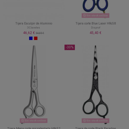
Sin stock online
Tijera Esculpir de Aluminio
Tijera corte Blue Laser HRc58
3 Claveles
Disprof
46,62 €
45,40 €
54,85 €
-30%
Sin stock online
Sin stock online
Tijera Mega corte microdentada HRc52
Tijera de corte Black Paradise