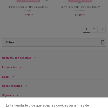
Sin stock online
Sin stock online
Tijera de esculpir Basic inoxidable
Tijera Silex corte inoxidable HRc62
Disprof
3 Claveles
15,95 €
67,85 €
1
2
Filtros
Contacta con nosotros
Información
Legal
Sobre nosotros
Síguenos
Boletín
Esta tienda te pide que aceptes cookies para fines de