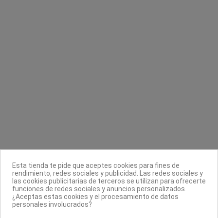
Pinza curvada bolsa AG
Mini taco blanco 120/120 gr Pollie
Asuer Group
Pollié
2,99 €
1,20 €
Contacta con nosotros
Información
Legal
Sobre nosotros
Esta tienda te pide que aceptes cookies para fines de
Síguenos
rendimiento, redes sociales y publicidad. Las redes sociales y
las cookies publicitarias de terceros se utilizan para ofrecerte
Boletín
funciones de redes sociales y anuncios personalizados.
¿Aceptas estas cookies y el procesamiento de datos
personales involucrados?