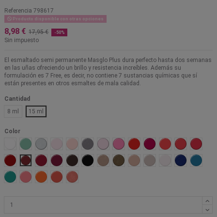
Referencia
798617
Producto disponible con otras opciones
8,98 €
17,95 €
-50%
Sin impuesto
El esmaltado semi permanente Masglo Plus dura perfecto hasta dos semanas
en las uñas ofreciendo un brillo y resistencia increíbles. Además su
formulación es 7 Free, es decir, no contiene 7 sustancias químicas que sí
están presentes en otros esmaltes de mala calidad.
Cantidad
8 ml
15 ml
Color
Tiza
Adorable
Admirable
Novia
Ingenua
Prudente
Ilusión
Extrema
Influyente
Chic
Explosiva
Fufurufa
Activa
Linda
Fiesta
Sollada
Malvada
Sangre Toro
Negro
Unica
Glamorosa
Diva
Matrimonio
Nieve
Atractiva
Mariner
Entretenida
Buscona
Zángana
Convencida
Vigorosa