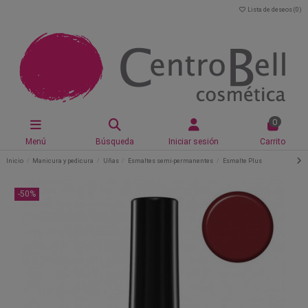
Lista de deseos (
0
)
0
Menú
Búsqueda
Iniciar sesión
Carrito
Inicio
Manicura y pedicura
Uñas
Esmaltes semi-permanentes
Esmalte Plus
-50%