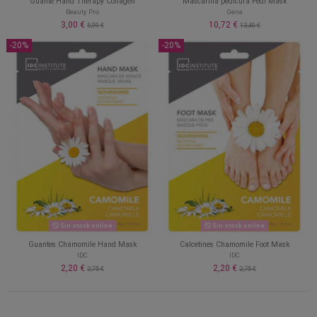
Guante Hand Therapy Collagen
Mascarilla pedicura Pedi Mask
Beauty Pro
Gena
3,00 €
10,72 €
5,99 €
13,40 €
-20%
-20%
Sin stock online
Sin stock online
Guantes Chamomile Hand Mask
Calcetines Chamomile Foot Mask
IDC
IDC
2,20 €
2,20 €
2,75 €
2,75 €