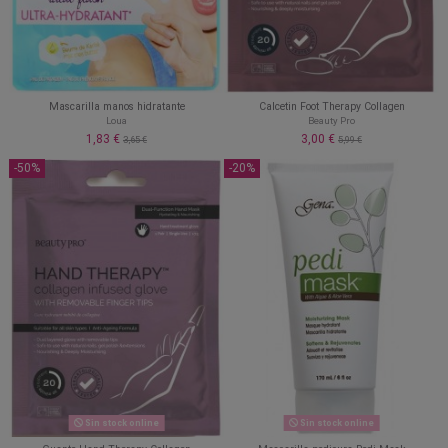
Mascarilla manos hidratante
Calcetin Foot Therapy Collagen
Loua
Beauty Pro
1,83 €
3,00 €
3,65 €
5,99 €
-50%
-20%
Sin stock online
Sin stock online