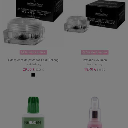
Sin stock online
Sin stock online
Extensiones de pestañas Lash BeLong
Pestañas volumen
Lash beLong
Lash beLong
29,50 €
18,40 €
59,00 €
36,80 €