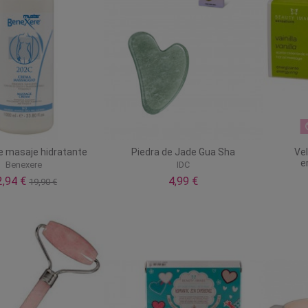
 masaje hidratante
Piedra de Jade Gua Sha
Ve
e
Benexere
IDC
2,94 €
4,99 €
19,90 €