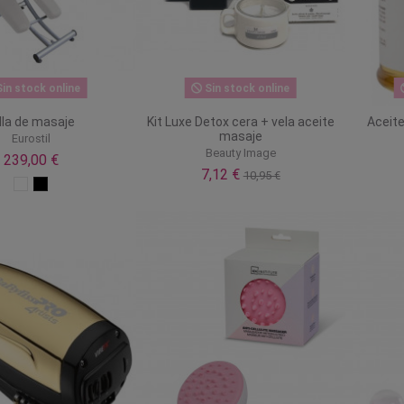
in stock online
Sin stock online
lla de masaje
Kit Luxe Detox cera + vela aceite
Aceit
masaje
Eurostil
Beauty Image
239,00 €
7,12 €
10,95 €