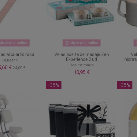
in stock online
Sin stock online
 facial cuarzo rosa
Velas aceite de masaje Zen
Ve
Experience 2 ud
hidrat
DLucanni
Beauty Image
5,60 €
24,00 €
10,95 €
-35%
-35%