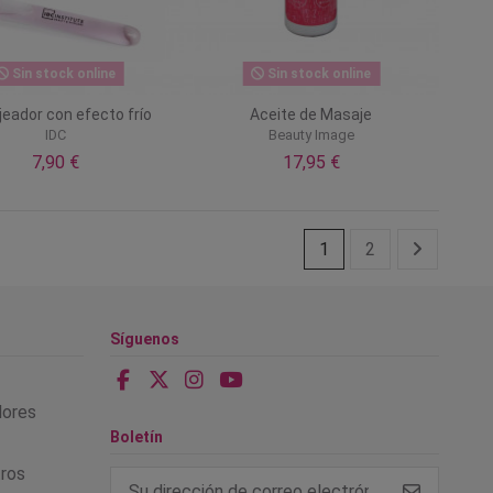
Sin stock online
Sin stock online
eador con efecto frío
Aceite de Masaje
IDC
Beauty Image
7,90 €
17,95 €
1
2
Síguenos
alores
Boletín
tros