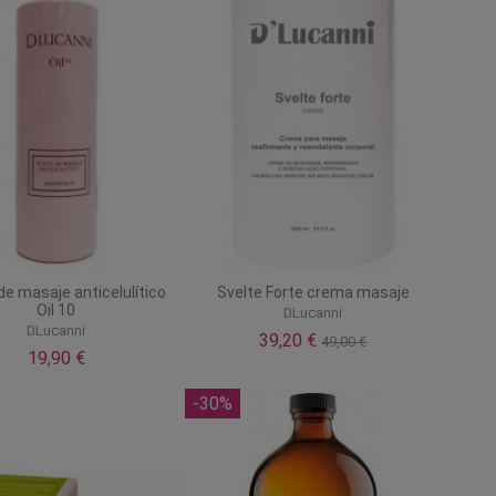
de masaje anticelulítico
Svelte Forte crema masaje
Oil 10
DLucanni
DLucanni
39,20 €
49,00 €
19,90 €
-30%