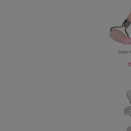
S
Roller
1