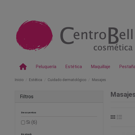
Peluquería
Estética
Maquillaje
Pestañ
Inicio
Estética
Cuidado dermatológico
Masajes
Masaje
Filtros
Descuentos
Si
(6)
En stock