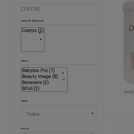
Si
(10)
Zona de aplicación
Marca
Svel
Gama
Precio