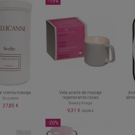
-15%
te crema masaje
Vela aceite de masaje
Ace
regenerante rosas
alme
DLucanni
Beauty Image
27,85 €
9,31 €
10,95 €
-20%