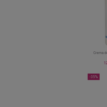
Crema de
1
-35%