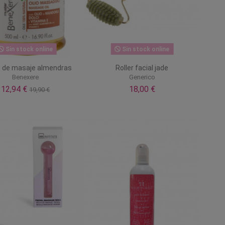
Sin stock online
Sin stock online
e de masaje almendras
Roller facial jade
Benexere
Generico
12,94 €
18,00 €
19,90 €