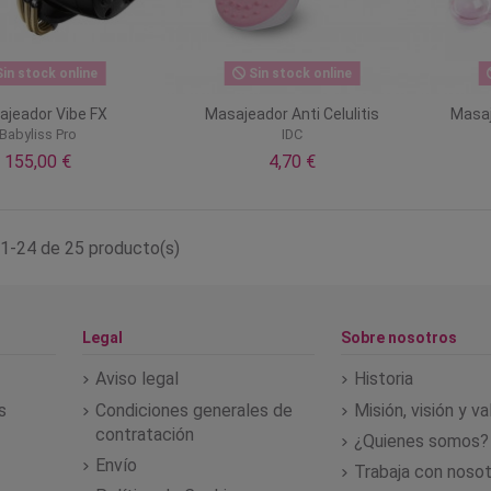
in stock online
Sin stock online
jeador Vibe FX
Masajeador Anti Celulitis
Masaj
Babyliss Pro
IDC
155,00 €
4,70 €
1-24 de 25 producto(s)
Legal
Sobre nosotros
Aviso legal
Historia
s
Condiciones generales de
Misión, visión y v
contratación
¿Quienes somos?
Envío
Trabaja con noso