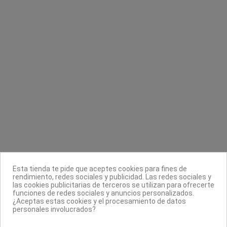
Acrylic sample kit
Cera roll on
Astonishing
Depil OK
39,00 €
1,76 €
2,20 €
Contacta con nosotros
Información
Legal
Sobre nosotros
Esta tienda te pide que aceptes cookies para fines de
Síguenos
rendimiento, redes sociales y publicidad. Las redes sociales y
las cookies publicitarias de terceros se utilizan para ofrecerte
Boletín
funciones de redes sociales y anuncios personalizados.
¿Aceptas estas cookies y el procesamiento de datos
personales involucrados?