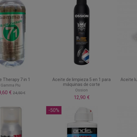
e Therapy 7 in 1
Aceite de limpieza 5 en 1 para
Aceite 
máquinas de corte
Gamma Piu
Ossion
9,60 €
24,50 €
12,90 €
-50%