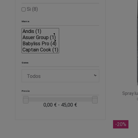
Si
(8)
Marca
Gama
Precio
Spray l
0,00 € - 45,00 €
-20%