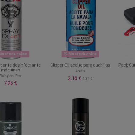
in stock online
Sin stock online
ricante desinfectante
Clipper Oil aceite para cuchillas
Pack Cui
máquinas
Andis
Babyliss Pro
2,16 €
4,32 €
7,95 €