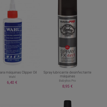
ara máquinas Clipper Oil
Spray lubricante desinfectante
máquinas
Wahl
Babyliss Pro
6,40 €
8,95 €