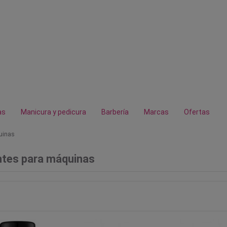
as
Manicura y pedicura
Barbería
Marcas
Ofertas
uinas
ntes para máquinas