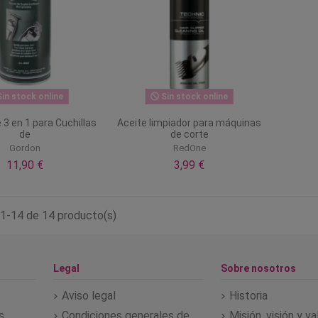
in stock online
Sin stock online
 3 en 1 para Cuchillas
Aceite limpiador para máquinas
de
de corte
Gordon
RedOne
11,90 €
3,99 €
1-14 de 14 producto(s)
Legal
Sobre nosotros
Aviso legal
Historia
s
Condiciones generales de
Misión, visión y v