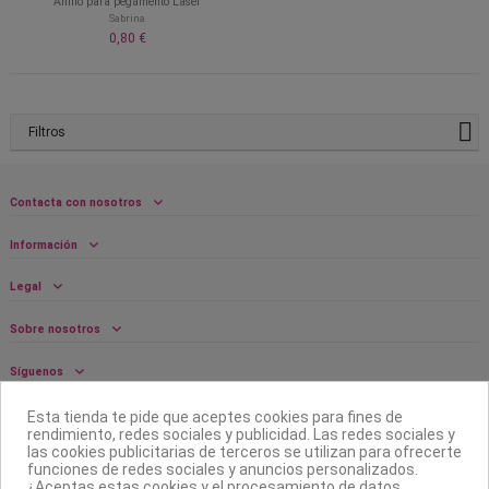
Anillo para pegamento Laser
Sabrina
0,80 €
Filtros
Contacta con nosotros
Información
Legal
Sobre nosotros
Síguenos
Boletín
Esta tienda te pide que aceptes cookies para fines de
rendimiento, redes sociales y publicidad. Las redes sociales y
las cookies publicitarias de terceros se utilizan para ofrecerte
funciones de redes sociales y anuncios personalizados.
¿Aceptas estas cookies y el procesamiento de datos