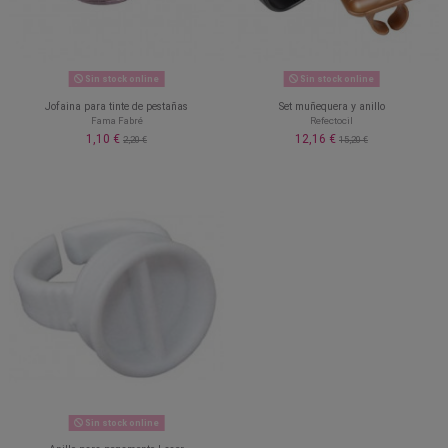
Sin stock online
Sin stock online
Jofaina para tinte de pestañas
Set muñequera y anillo
Fama Fabré
Refectocil
1,10 €
12,16 €
2,20 €
15,20 €
Sin stock online