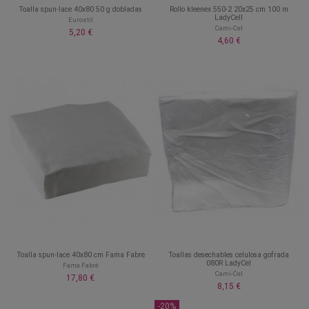
Toalla spun-lace 40x80 50 g dobladas
Rollo kleenex 550-2 20x25 cm 100 m
LadyCell
Eurostil
Cami-Cel
5,20 €
4,60 €
Toalla spun-lace 40x80 cm Fama Fabre
Toallas desechables celulosa gofrada
080R LadyCel
Fama Fabré
Cami-Cel
17,80 €
8,15 €
-20%