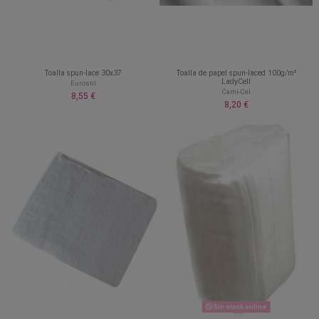
Toalla spun-lace 30x37
Toalla de papel spun-laced 100g/m²
LadyCell
Eurostil
Cami-Cel
8,55 €
8,20 €
Sin stock online