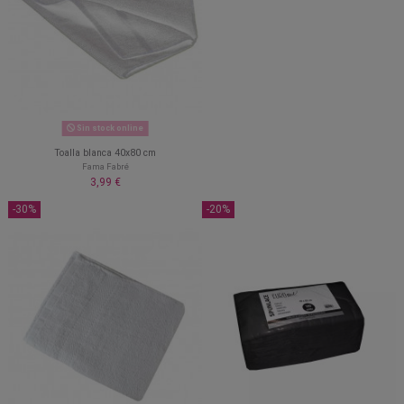
Sin stock online
Toalla blanca 40x80 cm
Fama Fabré
3,99 €
-30%
-20%