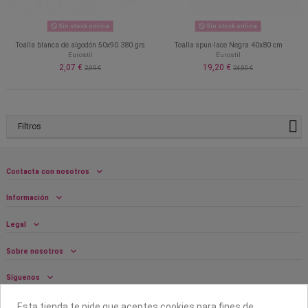
Sin stock online
Sin stock online
Toalla blanca de algodón 50x90 380 grs
Toalla spun-lace Negra 40x80 cm
Eurostil
Eurostil
2,07 €
19,20 €
2,95 €
24,00 €
Filtros
Contacta con nosotros
Información
Legal
Sobre nosotros
Síguenos
Boletín
Esta tienda te pide que aceptes cookies para fines de