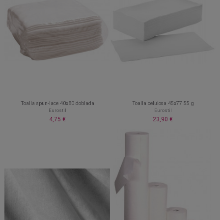
Toalla spun-lace 40x80 doblada
Toalla celulosa 45x77 55 g
Eurostil
Eurostil
4,75 €
23,90 €