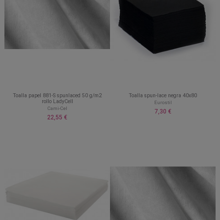
Toalla papel 881-S spunlaced 50 g/m2
Toalla spun-lace negra 40x80
rollo LadyCell
Eurostil
Cami-Cel
7,30 €
22,55 €