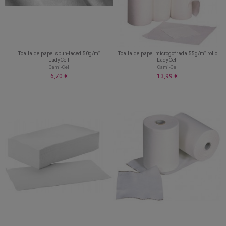
Toalla de papel spun-laced 50g/m²
Toalla de papel microgofrada 55g/m² rollo
LadyCell
LadyCell
Cami-Cel
Cami-Cel
6,70 €
13,99 €