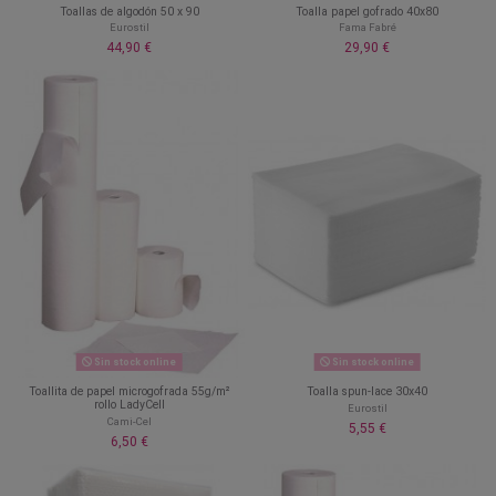
Toallas de algodón 50 x 90
Toalla papel gofrado 40x80
Eurostil
Fama Fabré
44,90 €
29,90 €
Sin stock online
Sin stock online
Toallita de papel microgofrada 55g/m²
Toalla spun-lace 30x40
rollo LadyCell
Eurostil
Cami-Cel
5,55 €
6,50 €