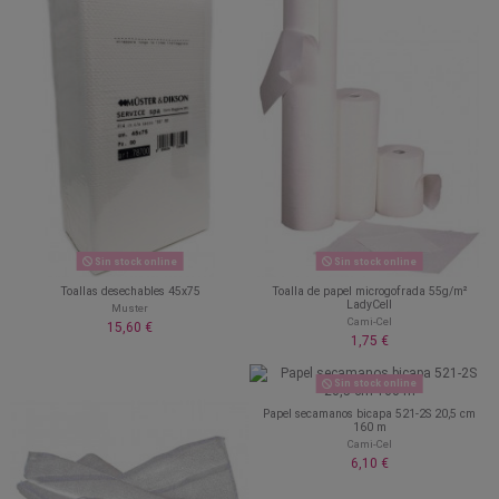
Sin stock online
Sin stock online
Toallas desechables 45x75
Toalla de papel microgofrada 55g/m²
LadyCell
Muster
Cami-Cel
15,60 €
1,75 €
Sin stock online
Papel secamanos bicapa 521-2S 20,5 cm
160 m
Cami-Cel
6,10 €