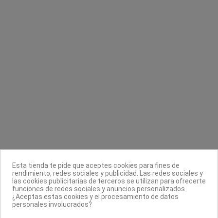
Hojas de afeitar
Pincel para diseño número 2
Astra
Katai
0,80 €
5,50 €
Contacta con nosotros
Información
Legal
Sobre nosotros
Esta tienda te pide que aceptes cookies para fines de
Síguenos
rendimiento, redes sociales y publicidad. Las redes sociales y
las cookies publicitarias de terceros se utilizan para ofrecerte
Boletín
funciones de redes sociales y anuncios personalizados.
¿Aceptas estas cookies y el procesamiento de datos
personales involucrados?