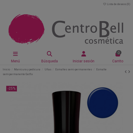
Lista de deseos (
0
)
0
Menú
Búsqueda
Iniciar sesión
Carrito
Inicio
Manicura y pedicura
Uñas
Esmaltes semi-permanentes
Esmalte
semipermanente Gelfix
-25%