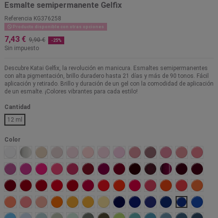
Esmalte semipermanente Gelfix
Referencia
KG376258
Producto disponible con otras opciones
7,43 €
9,90 €
-25%
Sin impuesto
Descubre Katai Gelfix, la revolución en manicura. Esmaltes semipermanentes
con alta pigmentación, brillo duradero hasta 21 días y más de 90 tonos. Fácil
aplicación y retirado. Brillo y duración de un gel con la comodidad de aplicación
de un esmalte. ¡Colores vibrantes para cada estilo!
Cantidad
12 ml
Color
Alaska
Carrara
Praga
Monaco
Paris
Budelli
Aruba
Bahamas
Tokio
Toulouse
Maui
Colorado
Marsal
Gandia
Jamaica
Hitachi
Algarve
Kotor
Barbados
Varsovia
Malaga
Ginebra
Bolonia
Agra
Borgoña
Jerte
Oslo
Copacabana
Osaka
Coachella
Tahiti
Onil
Carcassone
Marrakech
Malibu
Bali
Nepal
Salomon
Jaipur
Uluru
Malta
Barcelona
Phuket
Costa Rica
Cancun
Hawaii
Seul
Vancouver
Toscana
Skagen
Cuowomo
Azores