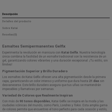
Descripción
Detalles del producto
Sobre Katai
Reseñas
(0)
Esmaltes Semipermanentes Gelfix
Experimenta la revolución en manicura con
Katai Gelfix
. Nuestra tecnología
única combina la facilidad de un esmalte tradicional con la resistencia de un
gel, garantizando colores vibrantes y una duración excepcional. ¡Tu estilo, sin
límites!
Pigmentación Superior y Brillo Duradero
Los esmaltes de Katai Gelfix ofrecen una alta pigmentación desde la primera
capa, garantizando un color intenso y uniforme que dura hasta
21 días
sin
desvanecerse. Este brillo duradero asegura que tus uñas se mantendrán
impecables y llamativas por semanas.
Variedad de Colores que Realmente Inspiran
Con más de
90 tonos disponibles
, Katai Gelfix se inspira en la moda y las
ciudades icónicas del mundo, como
París
,
Londres
y
Tokio
. Esta amplia gama
de colores permite que encuentres el tono perfecto para cada ocasión y estilo,