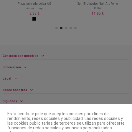
Pinza curvada bolsa AG
Set 15 pinceles Nail Art Pollie
Asuer Group
Pollié
2,99 €
11,95 €
Contacta con nosotros
Información
Legal
Sobre nosotros
Síguenos
Boletín
Esta tienda te pide que aceptes cookies para fines de
rendimiento, redes sociales y publicidad. Las redes sociales y
las cookies publicitarias de terceros se utilizan para ofrecerte
funciones de redes sociales y anuncios personalizados.