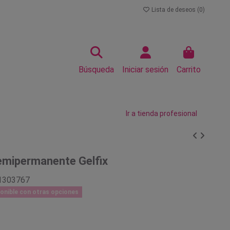
Lista de deseos (
0
)
Búsqueda
Iniciar sesión
Carrito
Ir a tienda profesional
emipermanente Gelfix
1303767
onible con otras opciones