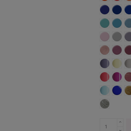
Toscana
Skage
Marbella
Bora B
F
Moscu
Londre
Bombay
Dubai
Ontario
Pekin
Canarias
Caraca
Belice
Bermu
Vigo