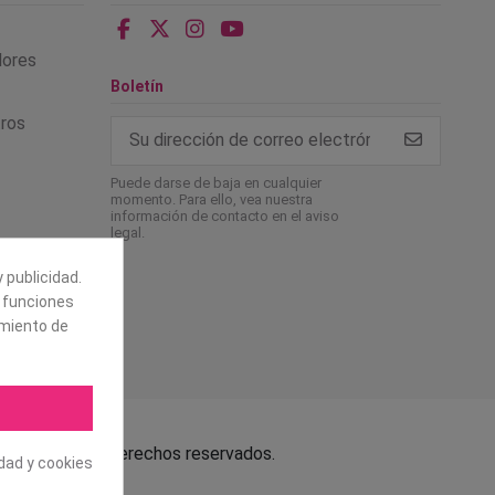
alores
Boletín
tros
Puede darse de baja en cualquier
momento. Para ello, vea nuestra
información de contacto en el aviso
legal.
 publicidad.
e funciones
amiento de
.L. Todos los derechos reservados.
idad y cookies