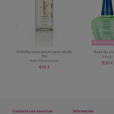
Sin stock o
48
Oil Reflections serum para cabello
Base Ajo y 
fino
Masglo
Wella Professionals
8,90 €
4,95 €
Contacta con nosotros
Información