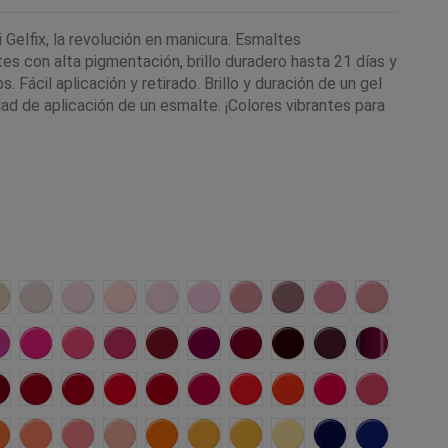
Gelfix, la revolución en manicura. Esmaltes
s con alta pigmentación, brillo duradero hasta 21 días y
. Fácil aplicación y retirado. Brillo y duración de un gel
ad de aplicación de un esmalte. ¡Colores vibrantes para
Praga
Monaco
Paris
Budelli
Aruba
Bahamas
Tokio
Toulouse
Maui
Colorado
Jamaica
Hitachi
Algarve
Kotor
Barbados
Varsovia
Malaga
Ginebra
Bolonia
Agra
Oslo
Copacabana
Osaka
Coachella
Tahiti
Onil
Carcassone
Marrakech
Malibu
Bali
on
aipur
Uluru
Malta
Barcelona
Phuket
Costa Rica
Cancun
Hawaii
Seul
Vancouver