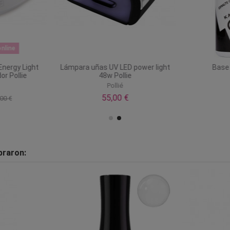
nline
nergy Light
Lámpara uñas UV LED power light
Base 
r Pollie
48w Pollie
Pollié
55,00 €
00 €
praron: