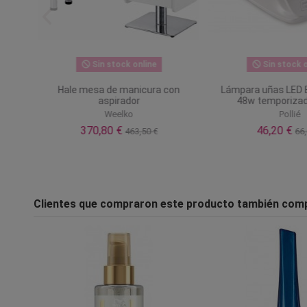
Sin stock online
Sin stock o
26
Hale mesa de manicura con
Lámpara uñas LED E
aspirador
48w temporizado
Weelko
Pollié
370,80 €
46,20 €
463,50 €
66,
Clientes que compraron este producto también com