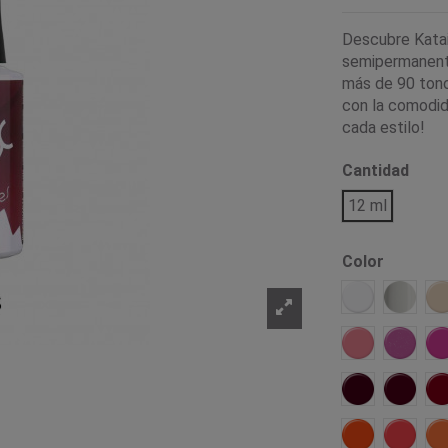
Descubre Katai 
semipermanente
más de 90 tonos
con la comodid
cada estilo!
Cantidad
12 ml
Color
Alaska
Carrara
Marsala
Gandia
Borgoña
Jerte
Nepal
Salom
J