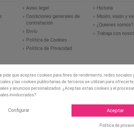
Aviso legal
Historia
s
Condiciones generales de
Misión, visión y v
contratación
¿Quienes somos?
Envío
Trabaja con noso
Política de Cookies
Política de Privacidad
e pide que aceptes cookies para fines de rendimiento, redes sociales y
iales y las cookies publicitarias de terceros se utilizan para ofrecert
iales y anuncios personalizados. ¿Aceptas estas cookies y el proces
ales involucrados?
Configurar
Aceptar
Copyright ©
2026 Mapexbell S
Política de privac