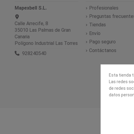
Mapexbell S.L.
Profesionales
Preguntas frecuente
Calle Arrecife, 8
Tiendas
35010 Las Palmas de Gran
Envío
Canaria
Pago seguro
Polígono Industrial Las Torres
Contáctanos
928240540
Esta tienda t
Las redes soc
de redes soc
datos person