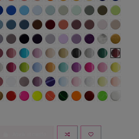
n
Cuowomo
Azores
Mikonos
Madrid
Menorca
Tarifa
Samoa
Aspen
Amazonas
Lima
ora
errol
Palawan
Verzaska
Kumasi
Shangai
Petra
Masai Mara
Serengueti
Parma
Zarautz
s
Astana
Everest
New York
Brighton
Sitges
Marsella
Provenza
Beira
Bangalore
Myanmar
Fresno
Catania
Curazao
Dakar
Gyza
Kyoto
Las Vegas
Manila
Monteverde
Napoles
Taj Mahal
Tripoli
Tulum
Tunez
Valencia
Guinea
Kampala
La Habana
Florida
Hanoi
s
Riad
Atenas
Nome
Cracovia
Nuuk
Corfu
Sakura
Uyuni
Fiyi
California
das
Budapest
Estocolmo
Haiti
Ibiza
Jalisco
Lisboa
Malabo
Manhattan
Sidney
Turku
Añadir al carrito