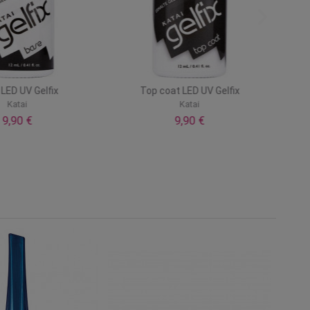
LED UV Gelfix
Top coat LED UV Gelfix
Katai
Katai
9,90 €
9,90 €