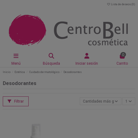
Lista de deseos (
0
)
0
Menú
Búsqueda
Iniciar sesión
Carrito
Inicio
Estética
Cuidado dermatológico
Desodorantes
Desodorantes
Filtrar
Cantidades más grandes primer
1