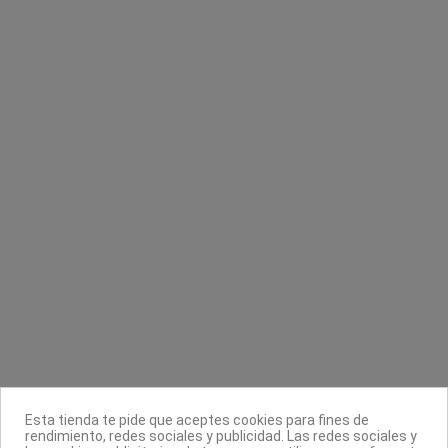
Mascarilla con color Nutri Color Filters
Lima cuadrada 100/180 zebra Pollie
Revlon Professional
Pollié
8,99 €
1,20 €
Contacta con nosotros
Información
Legal
Sobre nosotros
Esta tienda te pide que aceptes cookies para fines de
Síguenos
rendimiento, redes sociales y publicidad. Las redes sociales y