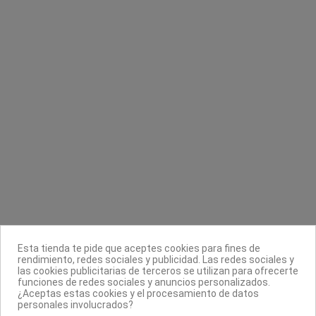
Base LED UV Gelfix
Kerantea coloración permanente
Katai
Kerantea Profesional
9,90 €
6,70 €
Contacta con nosotros
Información
Legal
Sobre nosotros
Esta tienda te pide que aceptes cookies para fines de
Síguenos
rendimiento, redes sociales y publicidad. Las redes sociales y
las cookies publicitarias de terceros se utilizan para ofrecerte
Boletín
funciones de redes sociales y anuncios personalizados.
¿Aceptas estas cookies y el procesamiento de datos
personales involucrados?