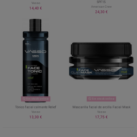
SPF15
Vasso
American Crew
14,40 €
24,30 €
Sin stock online
Sin stock online
Tónico facial calmante Relief
Mascarilla facial de arcilla Facial Mask
Vasso
Vasso
13,30 €
17,75 €