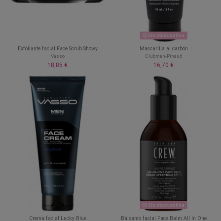
Sin stock online
Exfoliante facial Face Scrub Showy
Mascarilla al carbón
Vasso
Clubman-Pinaud
18,85 €
16,70 €
Sin stock online
Crema facial Lucky Blue
Bálsamo facial Face Balm All In One