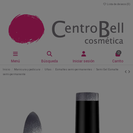
Lista de deseos (
0
)
0
Menú
Búsqueda
Iniciar sesión
Carrito
Inicio
Manicura y pedicura
Uñas
Esmaltes semi-permanentes
Semi Gel Esmalte
semi-permanente