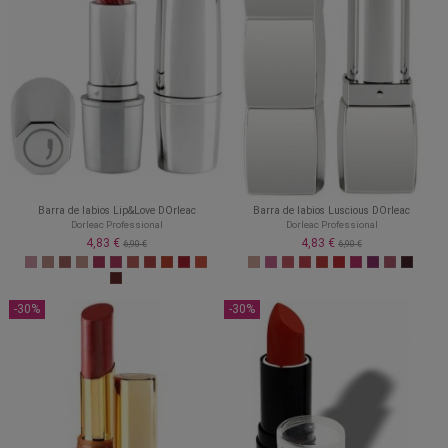
Barra de labios Lip&Love DOrleac
Barra de labios Luscious DOrleac
Dorleac Professional
Dorleac Professional
4,83 €
4,83 €
6,90 €
6,90 €
-30%
-30%