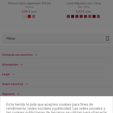
Bálsamo labial regenerador SOS tint
Labial Megalast Lock n Shine
Eveline
Wet n Wild
3,89 €
5,03 €
5,99 €
6,29 €
Filtros
Contacta con nosotros
Información
Legal
Sobre nosotros
Síguenos
Boletín
Esta tienda te pide que aceptes cookies para fines de
rendimiento, redes sociales y publicidad. Las redes sociales y
las cookies publicitarias de terceros se utilizan para ofrecerte