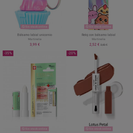
Sin stock online
Sin stock online
Bálsamo labial unicornio
Reloj con bálsamo labial
Martinelia
Martinelia
3,99 €
2,52 €
3,60 €
-35%
-20%
Sin stock online
Sin stock online