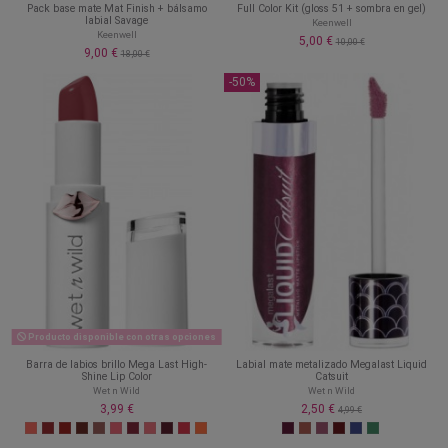
Pack base mate Mat Finish + bálsamo
Full Color Kit (gloss 51 + sombra en gel)
labial Savage
Keenwell
Keenwell
5,00 €
10,00 €
9,00 €
18,00 €
-50%
Producto disponible con otras opciones
Barra de labios brillo Mega Last High-
Labial mate metalizado Megalast Liquid
Shine Lip Color
Catsuit
Wet n Wild
Wet n Wild
3,99 €
2,50 €
4,99 €