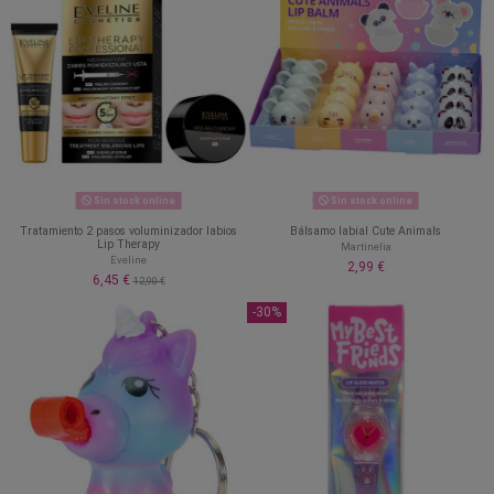
Sin stock online
Sin stock online
Tratamiento 2 pasos voluminizador labios
Bálsamo labial Cute Animals
Lip Therapy
Martinelia
Eveline
2,99 €
6,45 €
12,90 €
-30%