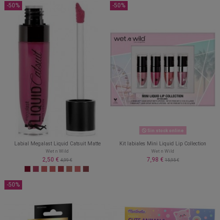
-50%
-50%
Sin stock online
Labial Megalast Liquid Catsuit Matte
Kit labiales Mini Liquid Lip Collection
Wet n Wild
Wet n Wild
2,50 €
7,98 €
4,99 €
15,95 €
-50%