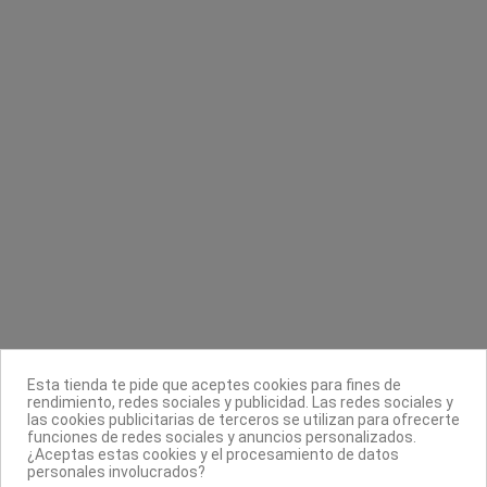
CND lima hot shot 100/180
Loción limpiadora higienizante
CND Creative Nail Design
Masgel
1,90 €
7,88 €
9,85 €
Contacta con nosotros
Información
Legal
Sobre nosotros
Esta tienda te pide que aceptes cookies para fines de
Síguenos
rendimiento, redes sociales y publicidad. Las redes sociales y
las cookies publicitarias de terceros se utilizan para ofrecerte
Boletín
funciones de redes sociales y anuncios personalizados.
¿Aceptas estas cookies y el procesamiento de datos
personales involucrados?