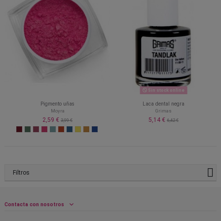
Sin stock online
Pigmento uñas
Laca dental negra
Moyra
Grimas
2,59 €
5,14 €
3,99 €
6,42 €
Filtros
Contacta con nosotros