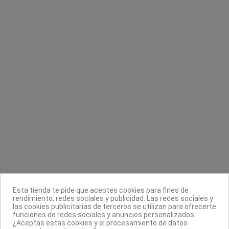
Discos algodón para uñas con asa AG
Lima raspador para pedicura de doble
cara
Asuer Group
Titania
3,20 €
2,09 €
Contacta con nosotros
Información
Legal
Sobre nosotros
Esta tienda te pide que aceptes cookies para fines de
Síguenos
rendimiento, redes sociales y publicidad. Las redes sociales y
las cookies publicitarias de terceros se utilizan para ofrecerte
Boletín
funciones de redes sociales y anuncios personalizados.
¿Aceptas estas cookies y el procesamiento de datos