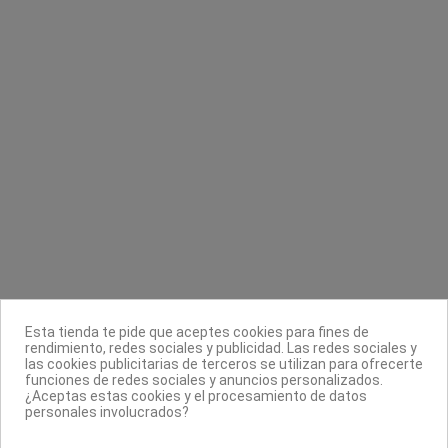
Empujador especial cuchilla y redondo
Quitaesmalte con dosificador acetona
Nails
Asuer Group
Katai
4,90 €
3,95 €
Contacta con nosotros
Información
Legal
Sobre nosotros
Esta tienda te pide que aceptes cookies para fines de
Síguenos
rendimiento, redes sociales y publicidad. Las redes sociales y
las cookies publicitarias de terceros se utilizan para ofrecerte
Boletín
funciones de redes sociales y anuncios personalizados.
¿Aceptas estas cookies y el procesamiento de datos
personales involucrados?