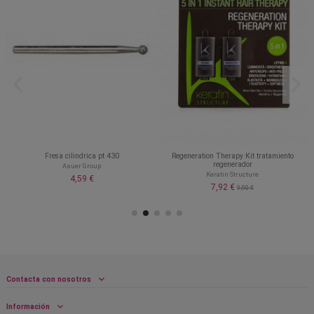
0
Fresa cilindrica pt 430
Regeneration Therapy Kit tratamiento
regenerador
Asuer Group
Keratin Structure
4,59 €
7,92 €
9,90 €
Contacta con nosotros
Información