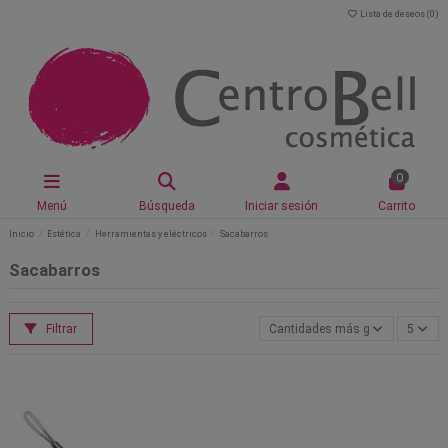
Lista de deseos (
0
)
0
Menú
Búsqueda
Iniciar sesión
Carrito
Inicio
Estética
Herramientas y eléctricos
Sacabarros
Sacabarros
Filtrar
Cantidades más grandes primer
5