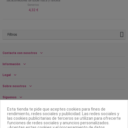
Sacacomedones de doble rosca y lanceta
Generico
4,32 €
Filtros
Contacta con nosotros
Información
Legal
Sobre nosotros
Síguenos
Boletín
Esta tienda te pide que aceptes cookies para fines de
rendimiento, redes sociales y publicidad. Las redes sociales y
las cookies publicitarias de terceros se utilizan para ofrecerte
funciones de redes sociales y anuncios personalizados.
¿Aceptas estas cookies y el procesamiento de datos