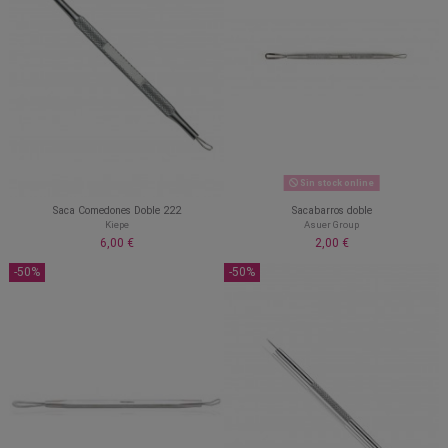
Sin stock online
Saca Comedones Doble 222
Sacabarros doble
Kiepe
Asuer Group
6,00 €
2,00 €
-50%
-50%