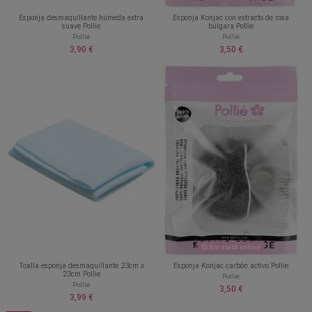
Esponja desmaquillante húmeda extra
Esponja Konjac con extracto de rosa
suave Pollie
búlgara Pollie
Pollié
Pollié
3,90 €
3,50 €
Sin stock online
Toalla esponja desmaquillante 23cm x
Esponja Konjac carbón activo Pollie
23cm Pollie
Pollié
Pollié
3,50 €
3,99 €