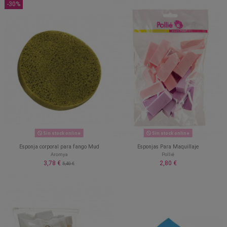
-30%
Sin stock online
Sin stock online
Esponja corporal para fango Mud
Esponjas Para Maquillaje
Aromya
Pollié
3,78 €
2,80 €
5,40 €