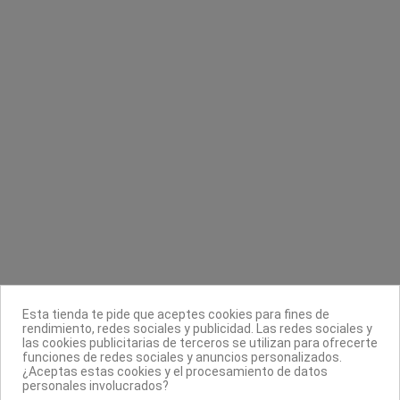
Máscara de pestañas Maximum Volume
Pinza curvada bolsa AG
Magic Studio
Asuer Group
Magic studio
2,99 €
3,99 €
Contacta con nosotros
Información
Legal
Sobre nosotros
Esta tienda te pide que aceptes cookies para fines de
Síguenos
rendimiento, redes sociales y publicidad. Las redes sociales y
las cookies publicitarias de terceros se utilizan para ofrecerte
Boletín
funciones de redes sociales y anuncios personalizados.
¿Aceptas estas cookies y el procesamiento de datos
personales involucrados?